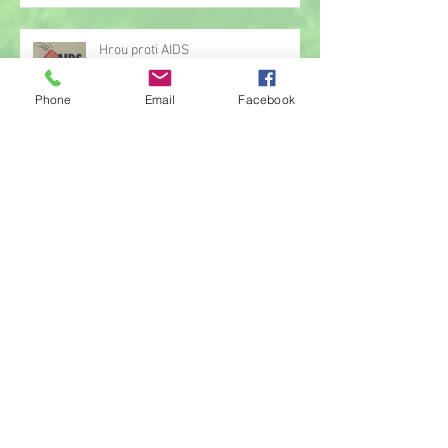
Hrou proti AIDS
Phone
Email
Facebook
Žonglérské vystoupení v družině
Archiv
červen 2026
(23)
23 příspěvků
květen 2026
(14)
14 příspěvků
duben 2026
(14)
14 příspěvků
březen 2026
(22)
22 příspěvků
únor 2026
(6)
6 příspěvků