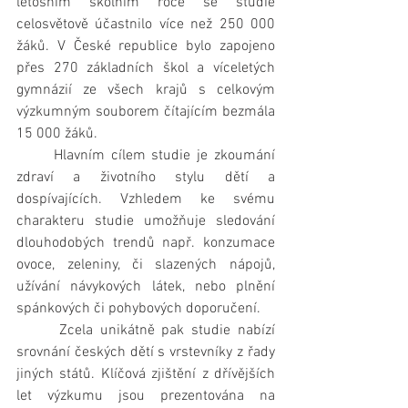
letošním školním roce se studie 
celosvětově účastnilo více než 250 000 
žáků. V České republice bylo zapojeno 
přes 270 základních škol a víceletých 
gymnázií ze všech krajů s celkovým 
výzkumným souborem čítajícím bezmála 
15 000 žáků.
      Hlavním cílem studie je zkoumání 
zdraví a životního stylu dětí a 
dospívajících. Vzhledem ke svému 
charakteru studie umožňuje sledování 
dlouhodobých trendů např. konzumace 
ovoce, zeleniny, či slazených nápojů, 
užívání návykových látek, nebo plnění 
spánkových či pohybových doporučení. 
      Zcela unikátně pak studie nabízí 
srovnání českých dětí s vrstevníky z řady 
jiných států. Klíčová zjištění z dřívějších 
let výzkumu jsou prezentována na 