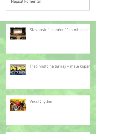
Napsat komentář...
Třetí místo na turnaji v
malé kopané
Slavnostní ukončení školního roku
Třetí místo na turnaji v malé kopané
Veselý týden