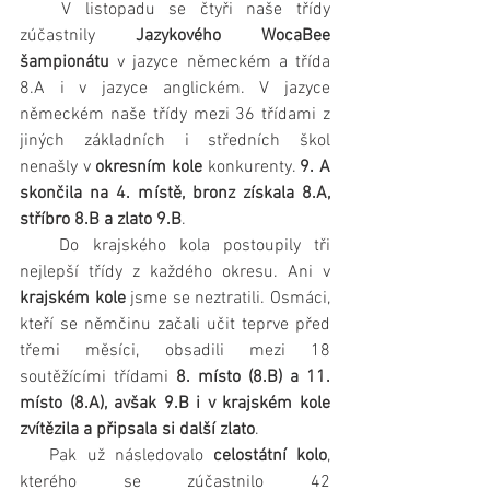
   V listopadu se čtyři naše třídy 
zúčastnily 
Jazykového WocaBee 
šampionátu
 v jazyce německém a třída 
8.A i v jazyce anglickém. V jazyce 
německém naše třídy mezi 36 třídami z 
jiných základních i středních škol 
nenašly v 
okresním kole
 konkurenty. 
9. A 
skončila na 4. místě, bronz získala 8.A, 
stříbro 8.B a zlato 9.B
.
   Do krajského kola postoupily tři 
nejlepší třídy z každého okresu. Ani v 
krajském kole
 jsme se neztratili. Osmáci, 
kteří se němčinu začali učit teprve před 
třemi měsíci, obsadili mezi 18 
soutěžícími třídami 
8. místo (8.B) a 11. 
místo (8.A), avšak 9.B i v krajském kole 
zvítězila a připsala si další zlato
.
   Pak už následovalo 
celostátní kolo
, 
kterého se zúčastnilo 42 