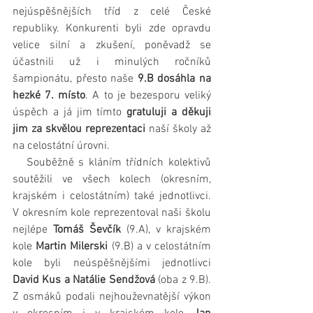
nejúspěšnějších tříd z celé České 
republiky. Konkurenti byli zde opravdu 
velice silní a zkušení, poněvadž se 
účastnili už i minulých ročníků 
šampionátu, přesto naše 
9.B dosáhla na 
hezké 7. místo
. A to je bezesporu veliký 
úspěch a já jim tímto 
gratuluji a děkuji 
jim za skvělou reprezentaci
 naší školy až 
na celostátní úrovni.
   Souběžně s kláním třídních kolektivů 
soutěžili ve všech kolech (okresním, 
krajském i celostátním) také jednotlivci. 
V okresním kole reprezentoval naši školu 
nejlépe 
Tomáš Ševčík 
(9.A), v krajském 
kole 
Martin Milerski
 (9.B) a v celostátním 
kole byli neúspěšnějšími jednotlivci 
David Kus a Natálie Sendžová
 (oba z 9.B). 
Z osmáků podali nejhouževnatější výkon 