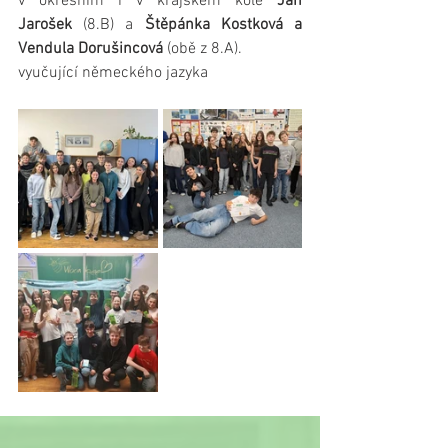
v okresním i v krajském kole 
Jan 
Jarošek
 (8.B) a 
Štěpánka Kostková a 
Vendula Dorušincová
 (obě z 8.A).
vyučující německého jazyka