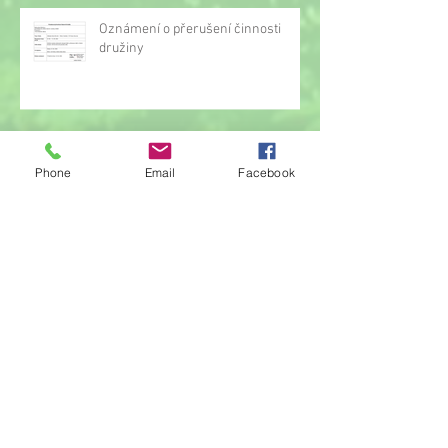
Oznámení o přerušení činnosti
družiny
Hrou proti AIDS
Phone
Email
Facebook
Žonglérské vystoupení v družině
Archiv
červen 2026
(23)
23 příspěvků