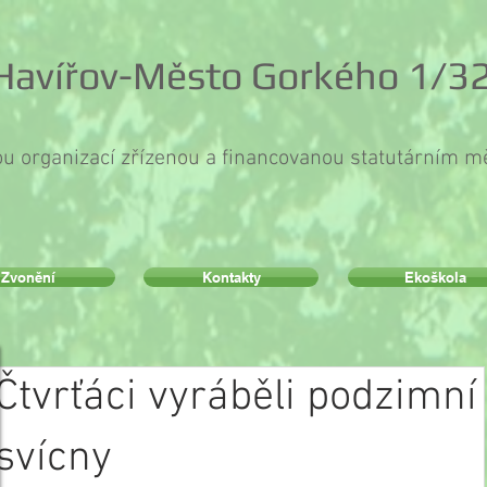
 Havířov-Město Gorkého 1/32
ou organizací zřízenou a financovanou statutárním 
Zvonění
Kontakty
Ekoškola
Čtvrťáci vyráběli podzimní
svícny