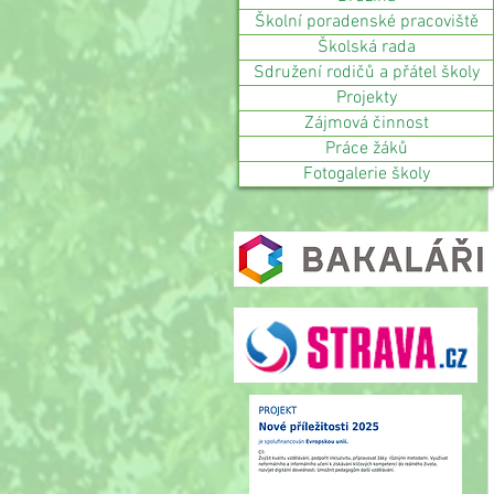
Školní poradenské pracoviště
Školská rada
Sdružení rodičů a přátel školy
Projekty
Zájmová činnost
Práce žáků
Fotogalerie školy