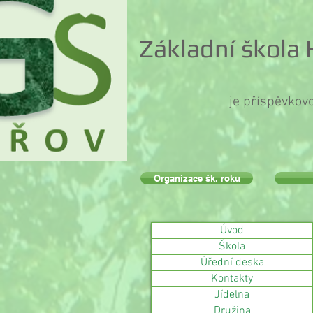
Základní škola
je příspěvkov
Organizace šk. roku
Úvod
Škola
Úřední deska
Kontakty
Jídelna
Družina