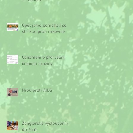
Opět jsme pomáhali se
sbírkou proti rakovině
Oznámení o přerušení
činnosti družiny
Hrou proti AIDS
Žonglérské vystoupení v
družině