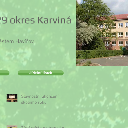
9 okres Karviná
městem Havířov
Jídelní lístek
Slavnostní ukončení
školního roku