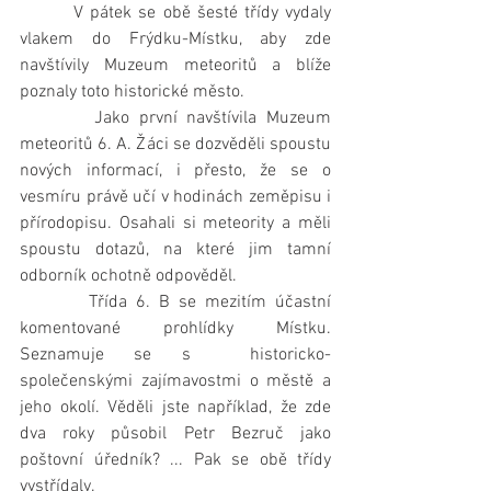
        V pátek se obě šesté třídy vydaly 
vlakem do Frýdku-Místku, aby zde 
navštívily Muzeum meteoritů a blíže 
poznaly toto historické město.
        Jako první navštívila Muzeum 
meteoritů 6. A. Žáci se dozvěděli spoustu 
nových informací, i přesto, že se o 
vesmíru právě učí v hodinách zeměpisu i 
přírodopisu. Osahali si meteority a měli 
spoustu dotazů, na které jim tamní 
odborník ochotně odpověděl. 
        Třída 6. B se mezitím účastní 
komentované prohlídky Místku. 
Seznamuje se s  historicko-
společenskými zajímavostmi o městě a 
jeho okolí. Věděli jste například, že zde 
dva roky působil Petr Bezruč jako 
poštovní úředník? ... Pak se obě třídy 
vystřídaly. 