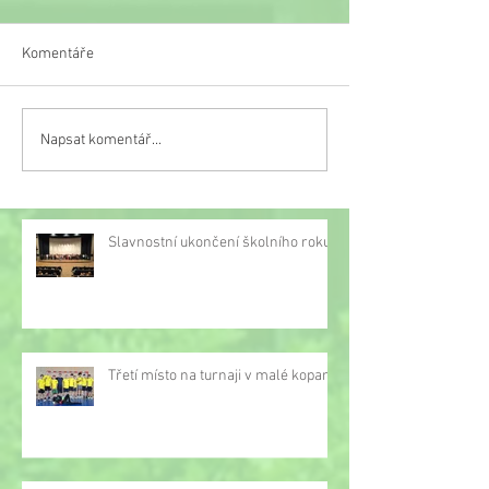
Komentáře
Veselý týden
Napsat komentář...
Třetí místo na turnaji v
malé kopané
Slavnostní ukončení školního roku
Třetí místo na turnaji v malé kopané