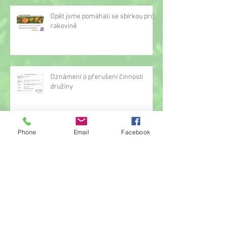
Opět jsme pomáhali se sbírkou proti
rakovině
Oznámení o přerušení činnosti
družiny
Phone
Email
Facebook
Hrou proti AIDS
Žonglérské vystoupení v družině