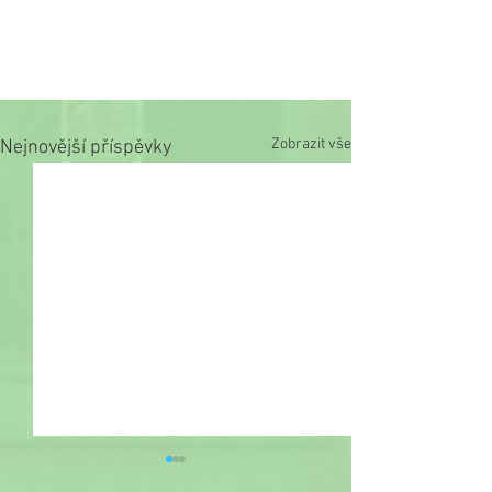
Zobrazit vše
Nejnovější příspěvky