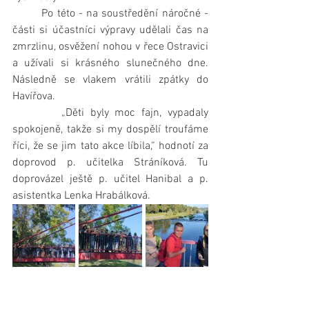
        Po této - na soustředění náročné - 
části si účastníci výpravy udělali čas na 
zmrzlinu, osvěžení nohou v řece Ostravici 
a užívali si krásného slunečného dne. 
Následně se vlakem vrátili zpátky do 
Havířova. 
        „Děti byly moc fajn, vypadaly 
spokojeně, takže si my dospělí troufáme 
říci, že se jim tato akce líbila,“ hodnotí za 
doprovod p. učitelka Stráníková. Tu 
doprovázel ještě p. učitel Hanibal a p. 
asistentka Lenka Hrabálková.