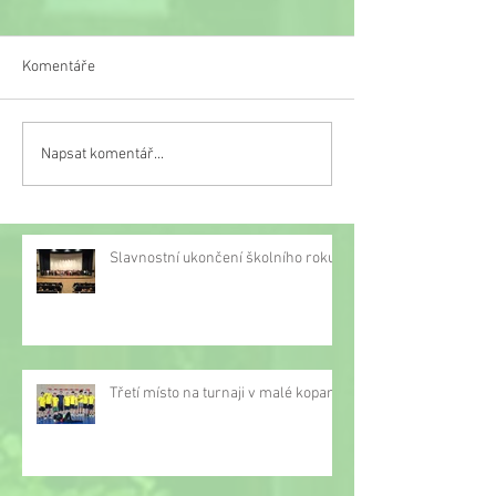
Komentáře
Veselý týden
Napsat komentář...
Třetí místo na turnaji v
malé kopané
Slavnostní ukončení školního roku
Třetí místo na turnaji v malé kopané