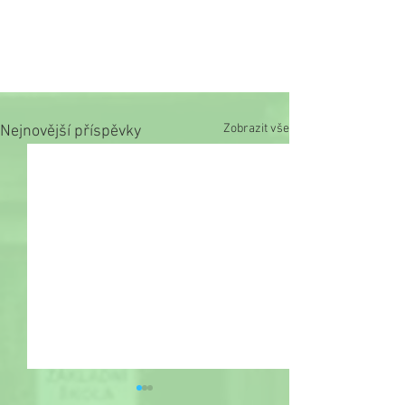
Zobrazit vše
Nejnovější příspěvky