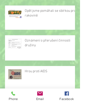
Opět jsme pomáhali se sbírkou proti
rakovině
Oznámení o přerušení činnosti
družiny
Hrou proti AIDS
Phone
Email
Facebook
Žonglérské vystoupení v družině