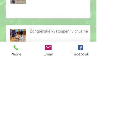
Žonglérské vystoupení v družině
Phone
Email
Facebook
Archiv
červen 2026
(23)
23 příspěvků
květen 2026
(14)
14 příspěvků
duben 2026
(14)
14 příspěvků
březen 2026
(22)
22 příspěvků
únor 2026
(6)
6 příspěvků
leden 2026
(9)
9 příspěvků
prosinec 2025
(11)
11 příspěvků
listopad 2025
(14)
14 příspěvků