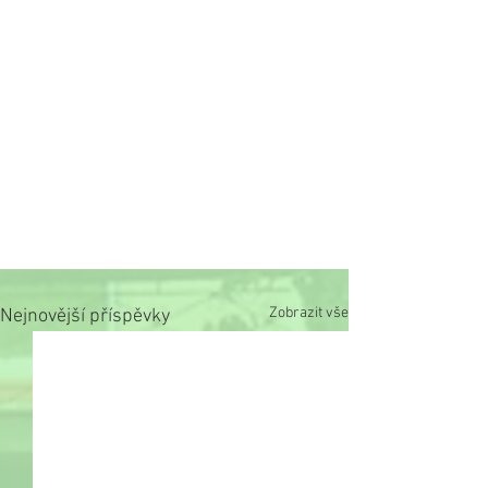
Zobrazit vše
Nejnovější příspěvky