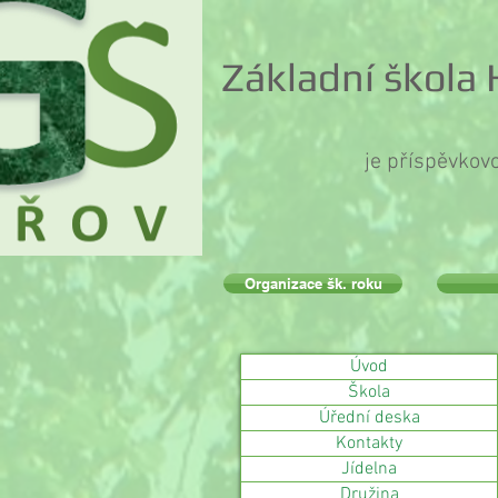
Základní škola
je příspěvkov
Organizace šk. roku
Úvod
Škola
Úřední deska
Kontakty
Jídelna
Družina