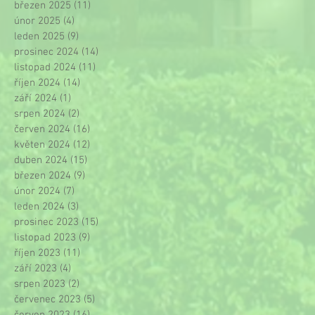
březen 2025
(11)
11 příspěvků
únor 2025
(4)
4 příspěvky
leden 2025
(9)
9 příspěvků
prosinec 2024
(14)
14 příspěvků
listopad 2024
(11)
11 příspěvků
říjen 2024
(14)
14 příspěvků
září 2024
(1)
1 příspěvek
srpen 2024
(2)
2 příspěvky
červen 2024
(16)
16 příspěvků
květen 2024
(12)
12 příspěvků
duben 2024
(15)
15 příspěvků
březen 2024
(9)
9 příspěvků
únor 2024
(7)
7 příspěvků
leden 2024
(3)
3 příspěvky
prosinec 2023
(15)
15 příspěvků
listopad 2023
(9)
9 příspěvků
říjen 2023
(11)
11 příspěvků
září 2023
(4)
4 příspěvky
srpen 2023
(2)
2 příspěvky
červenec 2023
(5)
5 příspěvků