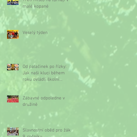
Třetí místo na turnaji v
malé kopané
Veselý týden
Od palačinek po řízky:
Jak naši kluci během
roku ovládli školní
kuchyňku
Zábavné odpoledne v
družině
Slavnostní oběd pro žáky
9. ročníku