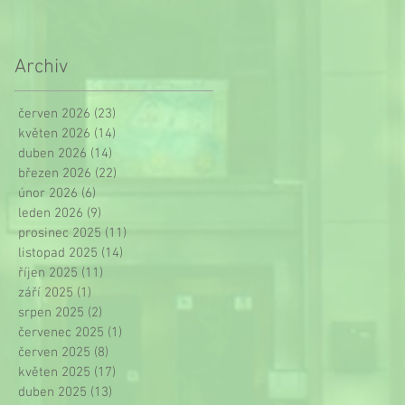
Archiv
červen 2026
(23)
23 příspěvků
květen 2026
(14)
14 příspěvků
duben 2026
(14)
14 příspěvků
březen 2026
(22)
22 příspěvků
únor 2026
(6)
6 příspěvků
leden 2026
(9)
9 příspěvků
prosinec 2025
(11)
11 příspěvků
listopad 2025
(14)
14 příspěvků
říjen 2025
(11)
11 příspěvků
září 2025
(1)
1 příspěvek
srpen 2025
(2)
2 příspěvky
červenec 2025
(1)
1 příspěvek
červen 2025
(8)
8 příspěvků
květen 2025
(17)
17 příspěvků
duben 2025
(13)
13 příspěvků