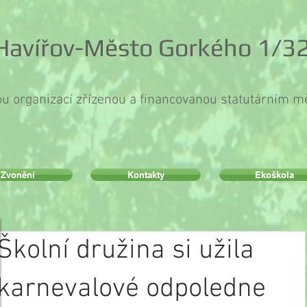
 Havířov-Město Gorkého 1/32
ou organizací zřízenou a financovanou statutárním 
Zvonění
Kontakty
Ekoškola
Školní družina si užila
karnevalové odpoledne