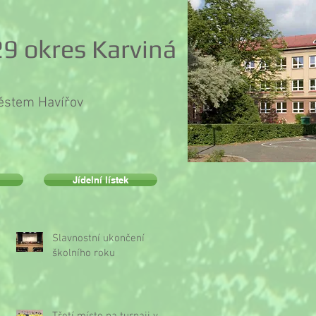
9 okres Karviná
městem Havířov
Jídelní lístek
Slavnostní ukončení
školního roku