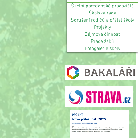
Školní poradenské pracoviště
Školská rada
Sdružení rodičů a přátel školy
Projekty
Zájmová činnost
Práce žáků
Fotogalerie školy