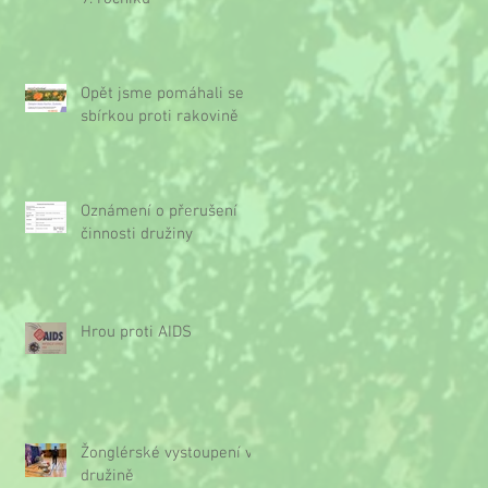
Opět jsme pomáhali se
sbírkou proti rakovině
Oznámení o přerušení
činnosti družiny
Hrou proti AIDS
Žonglérské vystoupení v
družině