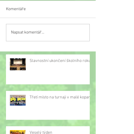
Komentáře
Veselý týden
Napsat komentář...
Třetí místo na turnaji v
malé kopané
Slavnostní ukončení školního roku
Třetí místo na turnaji v malé kopané
Veselý týden