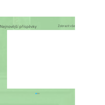
Zobrazit vše
Nejnovější příspěvky