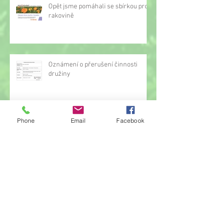
Opět jsme pomáhali se sbírkou proti
rakovině
Oznámení o přerušení činnosti
družiny
Phone
Email
Facebook
Hrou proti AIDS
Žonglérské vystoupení v družině