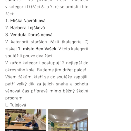
soutěže? Na prvních třech místech 
v kategorii D (žáci 6. a 7. r.) se umístili tito 
žáci:
1. Eliška Navrátilová
2. Barbora Lojšková
3. Vendula Dorušincová
V kategorii starších žáků (kategorie C) 
získal 
1. místo Ben Vašek
. V této kategorii 
soutěžili pouze dva žáci.
V každé kategorii postupují 2 nejlepší do 
okresního kola. Budeme jim držet palce!
Všem žákům, kteří se do soutěže zapojili, 
patří velký dík za jejich snahu a ochotu 
věnovat čas přípravě mimo běžný školní 
program.
L. Tulejová