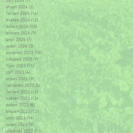
září 2024
(1)
1 příspěvek
srpen 2024
(2)
2 příspěvky
červen 2024
(16)
16 příspěvků
květen 2024
(12)
12 příspěvků
duben 2024
(15)
15 příspěvků
březen 2024
(9)
9 příspěvků
únor 2024
(7)
7 příspěvků
leden 2024
(3)
3 příspěvky
prosinec 2023
(15)
15 příspěvků
listopad 2023
(9)
9 příspěvků
říjen 2023
(11)
11 příspěvků
září 2023
(4)
4 příspěvky
srpen 2023
(2)
2 příspěvky
červenec 2023
(5)
5 příspěvků
červen 2023
(16)
16 příspěvků
květen 2023
(13)
13 příspěvků
duben 2023
(8)
8 příspěvků
březen 2023
(12)
12 příspěvků
únor 2023
(14)
14 příspěvků
leden 2023
(3)
3 příspěvky
prosinec 2022
(11)
11 příspěvků