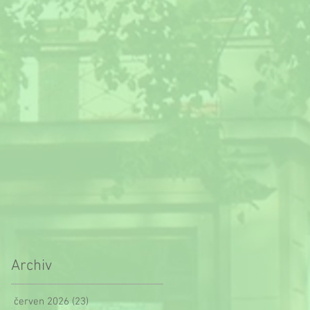
Archiv
červen 2026
(23)
23 příspěvků