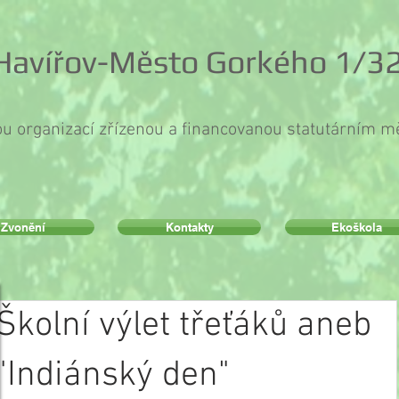
 Havířov-Město Gorkého 1/32
ou organizací zřízenou a financovanou statutárním 
Zvonění
Kontakty
Ekoškola
Školní výlet třeťáků aneb
"Indiánský den"