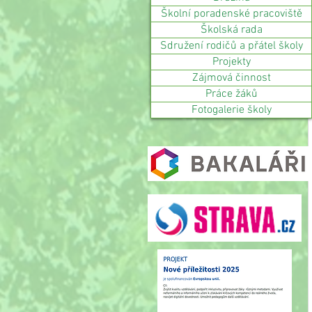
Školní poradenské pracoviště
Školská rada
Sdružení rodičů a přátel školy
Projekty
Zájmová činnost
Práce žáků
Fotogalerie školy