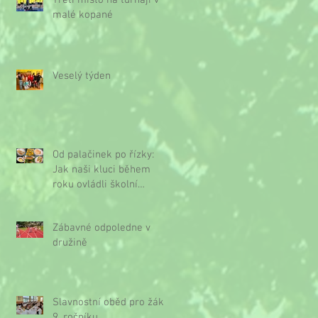
Třetí místo na turnaji v
malé kopané
Veselý týden
Od palačinek po řízky:
Jak naši kluci během
roku ovládli školní
kuchyňku
Zábavné odpoledne v
družině
Slavnostní oběd pro žáky
9. ročníku