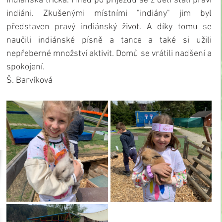
indiánská trička. Hned po příjezdu se z dětí stali praví 
indiáni. Zkušenými místními "indiány" jim byl 
představen pravý indiánský život. A díky tomu se 
naučili indiánské písně a tance a také si užili 
nepřeberné množství aktivit. Domů se vrátili nadšení a 
spokojení.
Š. Barvíková