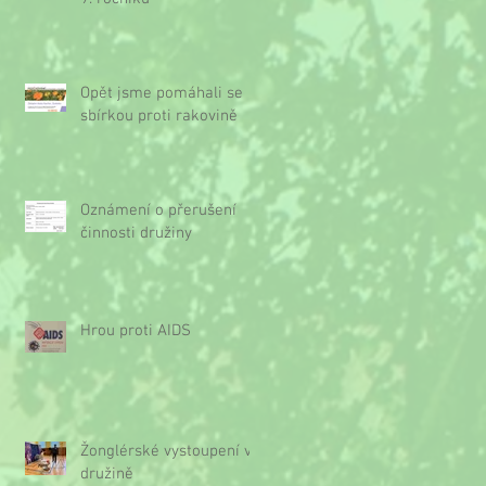
Opět jsme pomáhali se
sbírkou proti rakovině
Oznámení o přerušení
činnosti družiny
Hrou proti AIDS
Žonglérské vystoupení v
družině