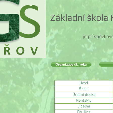
Základní škola
je příspěvkov
Organizace šk. roku
Úvod
Škola
Úřední deska
Kontakty
Jídelna
Družina