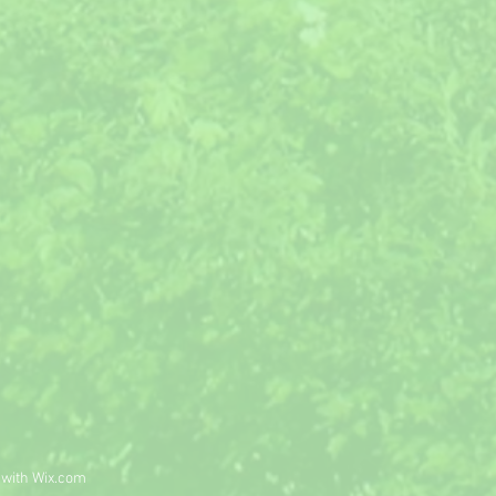
 with
Wix.com