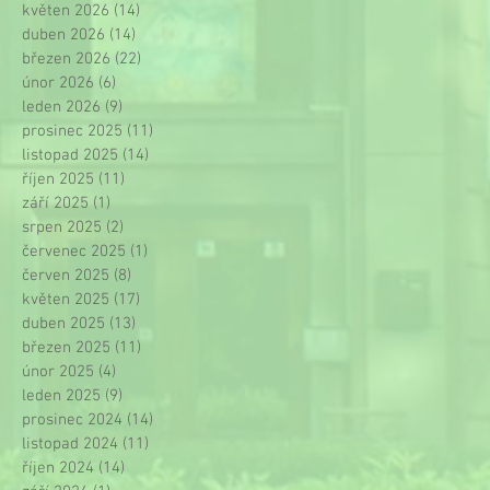
květen 2026
(14)
14 příspěvků
duben 2026
(14)
14 příspěvků
březen 2026
(22)
22 příspěvků
únor 2026
(6)
6 příspěvků
leden 2026
(9)
9 příspěvků
prosinec 2025
(11)
11 příspěvků
listopad 2025
(14)
14 příspěvků
říjen 2025
(11)
11 příspěvků
září 2025
(1)
1 příspěvek
srpen 2025
(2)
2 příspěvky
červenec 2025
(1)
1 příspěvek
červen 2025
(8)
8 příspěvků
květen 2025
(17)
17 příspěvků
duben 2025
(13)
13 příspěvků
březen 2025
(11)
11 příspěvků
únor 2025
(4)
4 příspěvky
leden 2025
(9)
9 příspěvků
prosinec 2024
(14)
14 příspěvků
listopad 2024
(11)
11 příspěvků
říjen 2024
(14)
14 příspěvků