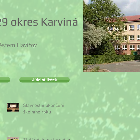
9 okres Karviná
městem Havířov
Jídelní lístek
Slavnostní ukončení
školního roku