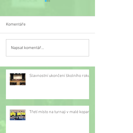
Komentáře
Veselý týden
Napsat komentář...
Třetí místo na turnaji v
malé kopané
Slavnostní ukončení školního roku
Třetí místo na turnaji v malé kopané