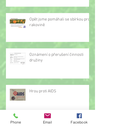
Opět jsme pomáhali se sbírkou proti
rakovině
Oznámení o přerušení činnosti
družiny
Hrou proti AIDS
Phone
Email
Facebook
Žonglérské vystoupení v družině