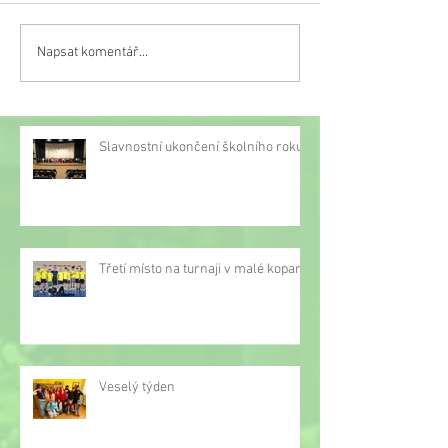
Napsat komentář...
Třetí místo na turnaji v
malé kopané
Slavnostní ukončení školního roku
Třetí místo na turnaji v malé kopané
Veselý týden