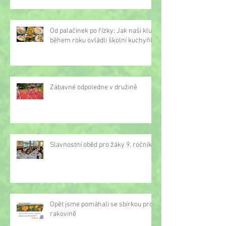
Od palačinek po řízky: Jak naši kluci
během roku ovládli školní kuchyňku
Zábavné odpoledne v družině
Slavnostní oběd pro žáky 9. ročníku
Opět jsme pomáhali se sbírkou proti
rakovině