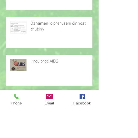
Oznámení o přerušení činnosti
družiny
Hrou proti AIDS
Žonglérské vystoupení v družině
Phone
Email
Facebook
Archiv