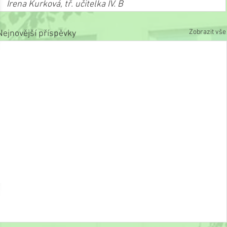
Irena Kurková, tř. učitelka IV. B
Zobrazit vše
Nejnovější příspěvky