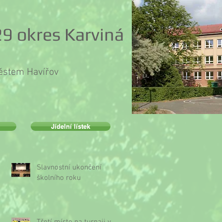
9 okres Karviná
městem Havířov
Jídelní lístek
Slavnostní ukončení
školního roku