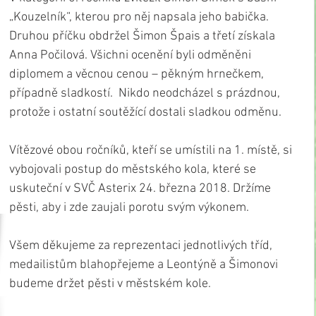
„Kouzelník“, kterou pro něj napsala jeho babička. 
Druhou příčku obdržel Šimon Špais a třetí získala 
Anna Počilová. Všichni ocenění byli odměněni 
diplomem a věcnou cenou – pěkným hrnečkem, 
případně sladkostí.  Nikdo neodcházel s prázdnou, 
protože i ostatní soutěžící dostali sladkou odměnu.
Vítězové obou ročníků, kteří se umístili na 1. místě, si 
vybojovali postup do městského kola, které se 
uskuteční v SVČ Asterix 24. března 2018. Držíme 
pěsti, aby i zde zaujali porotu svým výkonem.
Všem děkujeme za reprezentaci jednotlivých tříd, 
medailistům blahopřejeme a Leontýně a Šimonovi 
budeme držet pěsti v městském kole.