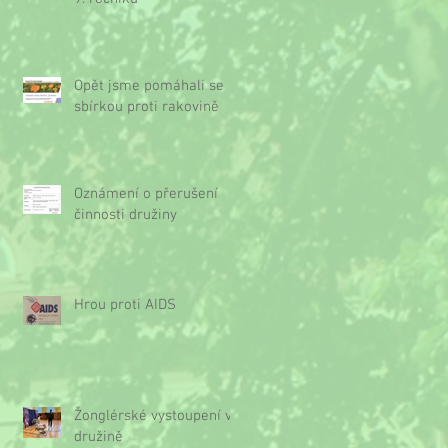
Opět jsme pomáhali se
sbírkou proti rakovině
Oznámení o přerušení
činnosti družiny
Hrou proti AIDS
Žonglérské vystoupení v
družině