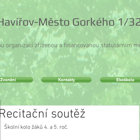
 Havířov-Město Gorkého 1/32
ou organizací zřízenou a financovanou statutárním 
Zvonění
Kontakty
Ekoškola
Recitační soutěž
Školní kolo žáků 4. a 5. roč.