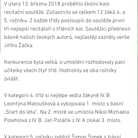
V úterý 13. března 2018 proběhlo školní kolo  
recitační soutěže. Zúčastnilo se celkem 12 žáků 4. a 
5. ročníku. Z každé třídy postoupili do soutěže první 
tři nejlepší recitátoři z třídních kol. Soutěžící přednesli 
básně našich českých autorů, nejčastěji zazněly verše 
Jiřího Žáčka.
Konkurence byla velká, o umístění rozhodovaly paní 
učitelky všech čtyř tříd. Hodnotily se oba ročníky 
zvlášť.
V kategorii 4. tříd si nejlépe vedla žákyně IV. B 
Leontýna Matoušková a vybojovala 1. místo s básní 
„Start do léta“.  Na 2. místě se umístila Nikol Michaela 
Polehlová z IV. B. Jan Poláčik z IV. A získal 3. místo.
V kategorii 5. ročníku zvítězil Šimon Šimek s básní 