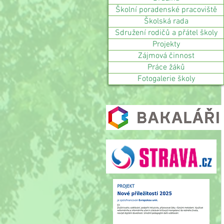
Školní poradenské pracoviště
Školská rada
Sdružení rodičů a přátel školy
Projekty
Zájmová činnost
Práce žáků
Fotogalerie školy