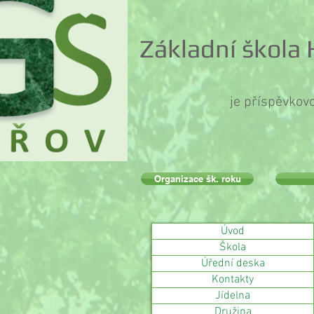
Základní škola
je příspěvkov
Organizace šk. roku
Úvod
Škola
Úřední deska
Kontakty
Jídelna
Družina