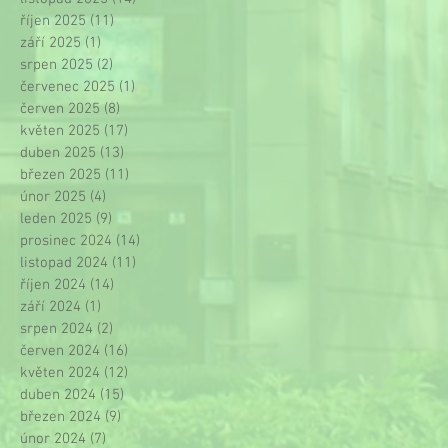
říjen 2025
(11)
11 příspěvků
září 2025
(1)
1 příspěvek
srpen 2025
(2)
2 příspěvky
červenec 2025
(1)
1 příspěvek
červen 2025
(8)
8 příspěvků
květen 2025
(17)
17 příspěvků
duben 2025
(13)
13 příspěvků
březen 2025
(11)
11 příspěvků
únor 2025
(4)
4 příspěvky
leden 2025
(9)
9 příspěvků
prosinec 2024
(14)
14 příspěvků
listopad 2024
(11)
11 příspěvků
říjen 2024
(14)
14 příspěvků
září 2024
(1)
1 příspěvek
srpen 2024
(2)
2 příspěvky
červen 2024
(16)
16 příspěvků
květen 2024
(12)
12 příspěvků
duben 2024
(15)
15 příspěvků
březen 2024
(9)
9 příspěvků
únor 2024
(7)
7 příspěvků