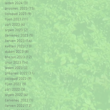
leden 2024
(3)
3 příspěvky
prosinec 2023
(15)
15 příspěvků
listopad 2023
(9)
9 příspěvků
říjen 2023
(11)
11 příspěvků
září 2023
(4)
4 příspěvky
srpen 2023
(2)
2 příspěvky
červenec 2023
(5)
5 příspěvků
červen 2023
(16)
16 příspěvků
květen 2023
(13)
13 příspěvků
duben 2023
(8)
8 příspěvků
březen 2023
(12)
12 příspěvků
únor 2023
(14)
14 příspěvků
leden 2023
(3)
3 příspěvky
prosinec 2022
(11)
11 příspěvků
listopad 2022
(9)
9 příspěvků
říjen 2022
(9)
9 příspěvků
září 2022
(3)
3 příspěvky
srpen 2022
(4)
4 příspěvky
červenec 2022
(1)
1 příspěvek
červen 2022
(12)
12 příspěvků