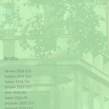
Archiv
červen 2026
(23)
23 příspěvků
květen 2026
(14)
14 příspěvků
duben 2026
(14)
14 příspěvků
březen 2026
(22)
22 příspěvků
únor 2026
(6)
6 příspěvků
leden 2026
(9)
9 příspěvků
prosinec 2025
(11)
11 příspěvků
listopad 2025
(14)
14 příspěvků