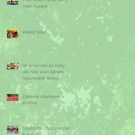
Třetí místo na turnaji v
malé kopané
Veselý týden
Od palačinek po řízky:
Jak naši kluci během
roku ovládli školní
kuchyňku
Zábavné odpoledne v
družině
Slavnostní oběd pro žáky
9. ročníku