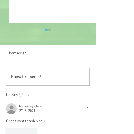
1 komentář
Veselý týden
Napsat komentář...
Třetí místo na turnaji v
malé kopané
Nejnovější
Neznámý člen
27. 8. 2021
Great post thank yoou
To se mi líbí