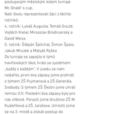
postupovým městským kolem turnaje 
Mc Dnald´s cup.
Naši školu reprezentovali žáci z těchto 
ročníků:
4. ročník: Lukáš Augusta, Tomáš Gvuzd, 
Vojtěch Kielar, Mirsoslav Brodnianský a 
David Weiss
5. ročník: Štěpán Šplíchal, Šimon Špais, 
Jakub Mruzek a Matyáš Ryška
Do turnaje se zapojilo 6 týmů 
havířovských škol, hrálo se systémem 
„každý s každým“. V úvodu se nám 
nedařilo, první dva zápasy jsme prohráli 
s týmem ZŠ Pujmanová a ZŠ Generála 
Svobody. S týmem ZŠ Školní jsme uhráli 
remízu 0:0. Poslední dva zápasy byly pro 
nás vítězné. Porazili jsme družstvo ZŠ M. 
Kudeříková a ZŠ Jarošova. Umístili jsme 
se na 3. místě a získali postup do 