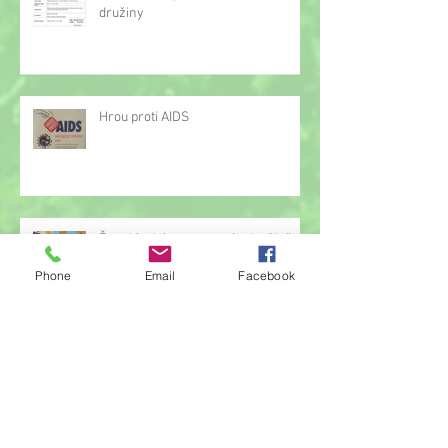
družiny
Hrou proti AIDS
Žonglérské vystoupení v družině
Phone
Email
Facebook
Archiv
červen 2026
(23)
23 příspěvků
květen 2026
(14)
14 příspěvků