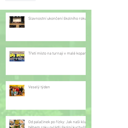
Slavnostní ukončení školního roku
Třetí místo na turnaji v malé kopané
Veselý týden
Od palačinek po řízky: Jak naši kluci
během roku ovládli školní kuchyňku