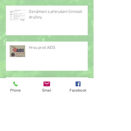
Oznámení o přerušení činnosti
družiny
Hrou proti AIDS
Žonglérské vystoupení v družině
Phone
Email
Facebook
Archiv