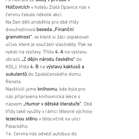
Holčovicích 
v hotelu Zlatá Opavice nás v 
červnu čekalo několik akcí.
Na Den dětí proběhla pro obě třídy 
dvouhodinová 
beseda „Finanční 
gramotnost“
, ve které si žáci zopakovali 
učivo, které je součástí vlastivědy. Pak se 
vydali na výstavy. Třída 
4. A
 na výstavu 
obrazů
 „Z dějin národu českého“
 do 
KDLJ, třída 
4. B
 na 
výstavu kaktusů a 
sukulentů
 do Společenského domu 
Reneta.
Navštívili jsme 
knihovnu
, kde byla pro 
nás připravena knihovnická lekce s 
názvem
 „Humor v dětské literatuře“
. Obě 
třídy také využily v rámci tělesné výchovy 
lezeckou stěnu
 v tělocvičně na ulici 
Palackého.
14. června nás odvezl autobus do 