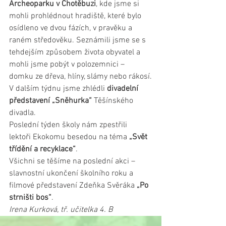
Archeoparku v Chotěbuzi
, kde jsme si 
mohli prohlédnout hradiště, které bylo 
osídleno ve dvou fázích, v pravěku a 
raném středověku. Seznámili jsme se s 
tehdejším způsobem života obyvatel a 
mohli jsme pobýt v polozemnici – 
domku ze dřeva, hlíny, slámy nebo rákosí.
V dalším týdnu jsme zhlédli 
divadelní 
představení „Sněhurka“ 
Těšínského 
divadla.
Poslední týden školy nám zpestřili 
lektoři Ekokomu besedou na téma
 „Svět 
třídění a recyklace“
.
Všichni se těšíme na poslední akci – 
slavnostní ukončení školního roku a 
filmové představení Zdeňka Svěráka 
„Po 
strništi bos“
.
Irena Kurková, tř. učitelka 4. B