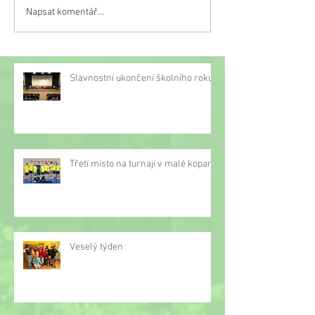
Napsat komentář...
Třetí místo na turnaji v
malé kopané
Slavnostní ukončení školního roku
Třetí místo na turnaji v malé kopané
Veselý týden