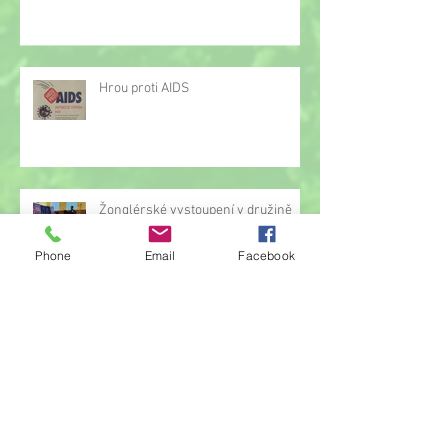
Hrou proti AIDS
Žonglérské vystoupení v družině
Phone
Email
Facebook
Archiv
červen 2026
(23)
23 příspěvků
květen 2026
(14)
14 příspěvků
duben 2026
(14)
14 příspěvků
březen 2026
(22)
22 příspěvků