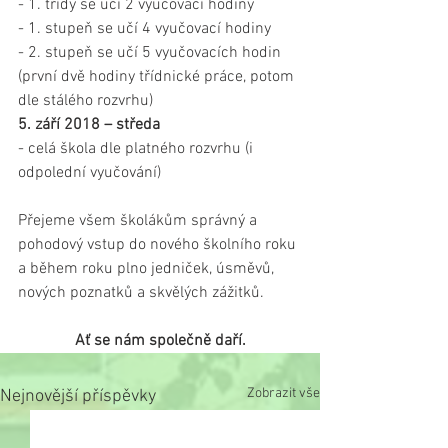
- 1. třídy se učí 2 vyučovací hodiny
- 1. stupeň se učí 4 vyučovací hodiny
- 2. stupeň se učí 5 vyučovacích hodin 
(první dvě hodiny třídnické práce, potom 
dle stálého rozvrhu)
5. září 2018 – středa
- celá škola dle platného rozvrhu (i 
odpolední vyučování)
Přejeme všem školákům správný a 
pohodový vstup do nového školního roku 
a během roku plno jedniček, úsměvů, 
nových poznatků a skvělých zážitků.
Ať se nám společně daří.
Zobrazit vše
Nejnovější příspěvky