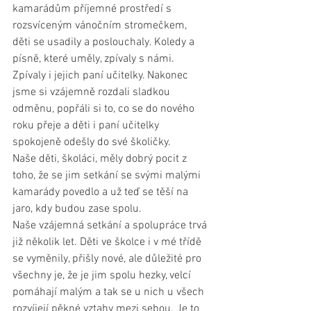
kamarádům příjemné prostředí s 
rozsvíceným vánočním stromečkem, 
děti se usadily a poslouchaly. Koledy a 
písně, které uměly, zpívaly s námi. 
Zpívaly i jejich paní učitelky. Nakonec 
jsme si vzájemně rozdali sladkou 
odměnu, popřáli si to, co se do nového 
roku přeje a děti i paní učitelky 
spokojeně odešly do své školičky.
Naše děti, školáci, měly dobrý pocit z 
toho, že se jim setkání se svými malými 
kamarády povedlo a už teď se těší na 
jaro, kdy budou zase spolu.
Naše vzájemná setkání a spolupráce trvá 
již několik let. Děti ve školce i v mé třídě 
se vyměnily, přišly nové, ale důležité pro 
všechny je, že je jim spolu hezky, velcí 
pomáhají malým a tak se u nich u všech 
rozvíjejí pěkné vztahy mezi sebou. Je to 