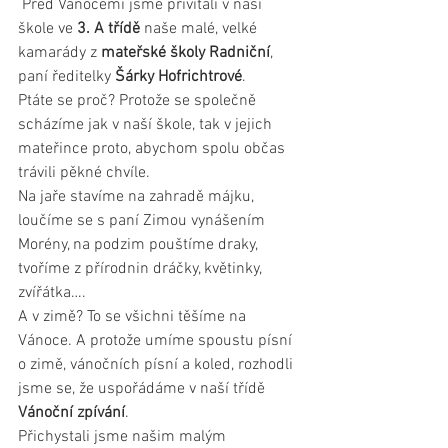
 Před Vánocemi jsme přivítali v naší 
škole ve 
3. A třídě
 naše malé, velké 
kamarády z 
mateřské školy Radniční
, 
paní ředitelky
 Šárky Hofrichtrové
.
Ptáte se proč? Protože se společně 
scházíme jak v naší škole, tak v jejich 
mateřince proto, abychom spolu občas 
trávili pěkné chvíle.
Na jaře stavíme na zahradě májku, 
loučíme se s paní Zimou vynášením 
Morény, na podzim pouštíme draky, 
tvoříme z přírodnin dráčky, květinky, 
zvířátka….
A v zimě? To se všichni těšíme na 
Vánoce. A protože umíme spoustu písní 
o zimě, vánočních písní a koled, rozhodli 
jsme se, že uspořádáme v naší třídě 
Vánoční zpívání
.
Přichystali jsme našim malým 