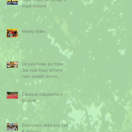
Třetí místo na turnaji v
malé kopané
Veselý týden
Od palačinek po řízky:
Jak naši kluci během
roku ovládli školní
kuchyňku
Zábavné odpoledne v
družině
Slavnostní oběd pro žáky
9. ročníku