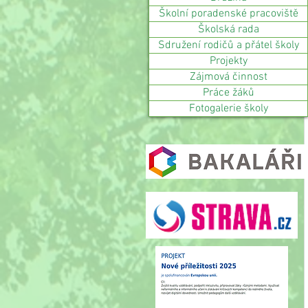
Školní poradenské pracoviště
Školská rada
Sdružení rodičů a přátel školy
Projekty
Zájmová činnost
Práce žáků
Fotogalerie školy