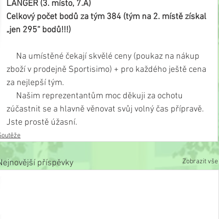
LANGER (3. místo, 7.A)
Celkový počet bodů za tým 384 (tým na 2. místě získal 
„jen 295“ bodů!!!)
     Na umístěné čekají skvělé ceny (poukaz na nákup 
zboží v prodejně Sportisimo) + pro každého ještě cena 
za nejlepší tým.
     Našim reprezentantům moc děkuji za ochotu 
zúčastnit se a hlavně věnovat svůj volný čas přípravě. 
Jste prostě úžasní.
Soutěže
Zobrazit vše
Nejnovější příspěvky