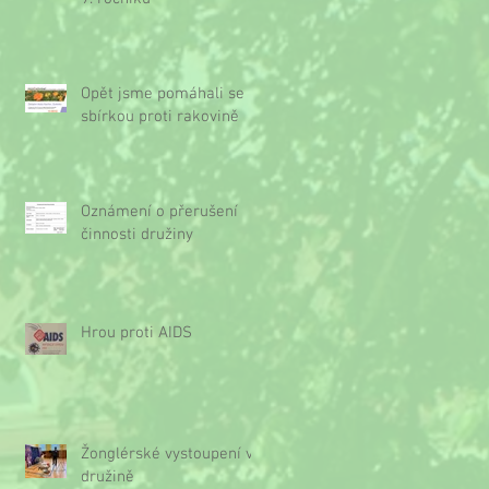
Opět jsme pomáhali se
sbírkou proti rakovině
Oznámení o přerušení
činnosti družiny
Hrou proti AIDS
Žonglérské vystoupení v
družině