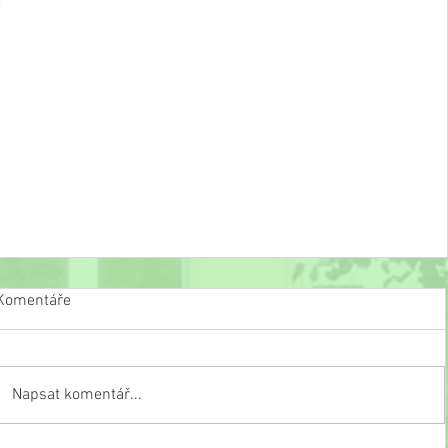
Komentáře
Napsat komentář...
Recitace pod rouškou