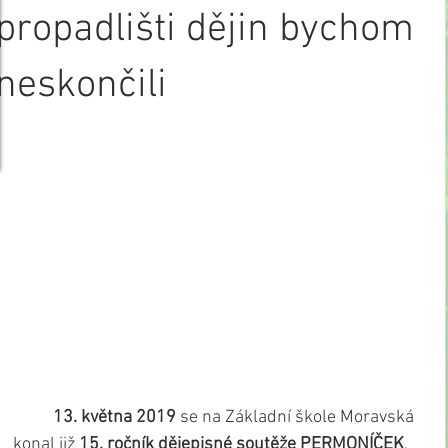
propadlišti dějin bychom
neskončili
          13. května 2019
 se na Základní škole Moravská 
konal již 
15. ročník dějepisné soutěže PERMONÍČEK
, 