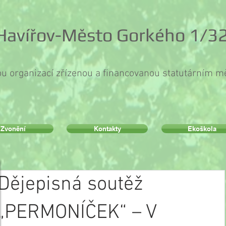
 Havířov-Město Gorkého 1/32
ou organizací zřízenou a financovanou statutárním 
Zvonění
Kontakty
Ekoškola
Dějepisná soutěž
„PERMONÍČEK“ – V