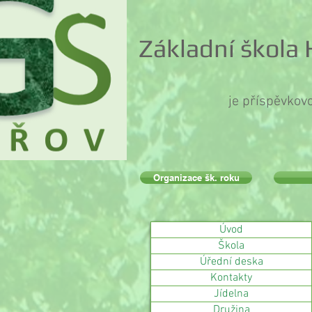
Základní škola
je příspěvkov
Organizace šk. roku
Úvod
Škola
Úřední deska
Kontakty
Jídelna
Družina