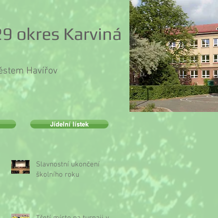
9 okres Karviná
městem Havířov
Jídelní lístek
Slavnostní ukončení
školního roku