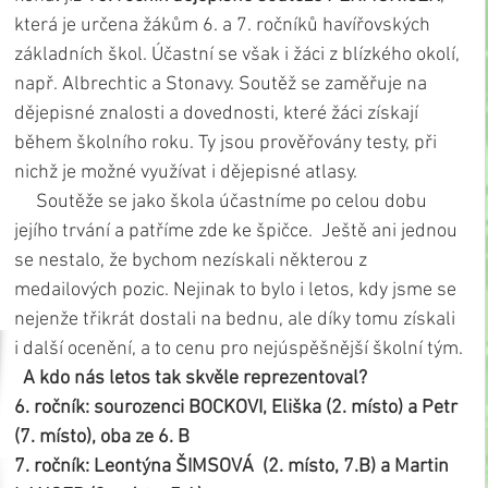
která je určena žákům 6. a 7. ročníků havířovských 
základních škol. Účastní se však i žáci z blízkého okolí, 
např. Albrechtic a Stonavy. Soutěž se zaměřuje na 
dějepisné znalosti a dovednosti, které žáci získají 
během školního roku. Ty jsou prověřovány testy, při 
nichž je možné využívat i dějepisné atlasy.
     Soutěže se jako škola účastníme po celou dobu 
jejího trvání a patříme zde ke špičce.  Ještě ani jednou 
se nestalo, že bychom nezískali některou z 
medailových pozic. Nejinak to bylo i letos, kdy jsme se 
nejenže třikrát dostali na bednu, ale díky tomu získali 
i další ocenění, a to cenu pro nejúspěšnější školní tým.
A kdo nás letos tak skvěle reprezentoval?
6. ročník: sourozenci BOCKOVI, Eliška (2. místo) a Petr 
(7. místo), oba ze 6. B
7. ročník: Leontýna ŠIMSOVÁ  (2. místo, 7.B) a Martin 