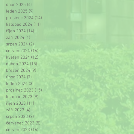
únor 2025
(4)
4 příspěvky
leden 2025
(9)
9 příspěvků
prosinec 2024
(14)
14 příspěvků
listopad 2024
(11)
11 příspěvků
říjen 2024
(14)
14 příspěvků
září 2024
(1)
1 příspěvek
srpen 2024
(2)
2 příspěvky
červen 2024
(16)
16 příspěvků
květen 2024
(12)
12 příspěvků
duben 2024
(15)
15 příspěvků
březen 2024
(9)
9 příspěvků
únor 2024
(7)
7 příspěvků
leden 2024
(3)
3 příspěvky
prosinec 2023
(15)
15 příspěvků
listopad 2023
(9)
9 příspěvků
říjen 2023
(11)
11 příspěvků
září 2023
(4)
4 příspěvky
srpen 2023
(2)
2 příspěvky
červenec 2023
(5)
5 příspěvků
červen 2023
(16)
16 příspěvků