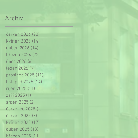
Archiv
červen 2026
(23)
23 příspěvků
květen 2026
(14)
14 příspěvků
duben 2026
(14)
14 příspěvků
březen 2026
(22)
22 příspěvků
únor 2026
(6)
6 příspěvků
leden 2026
(9)
9 příspěvků
prosinec 2025
(11)
11 příspěvků
listopad 2025
(14)
14 příspěvků
říjen 2025
(11)
11 příspěvků
září 2025
(1)
1 příspěvek
srpen 2025
(2)
2 příspěvky
červenec 2025
(1)
1 příspěvek
červen 2025
(8)
8 příspěvků
květen 2025
(17)
17 příspěvků
duben 2025
(13)
13 příspěvků
březen 2025
(11)
11 příspěvků