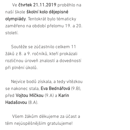
      Ve 
čtvrtek 21.11.2019
 proběhlo na 
naší škole 
školní kolo dějepisné 
olympiády
. Tentokrát bylo tématicky 
zaměřeno na období přelomu 19. a 20. 
století.
     Soutěže se zúčastnilo celkem 11 
žáků z 8. a 9. ročníků, kteří prokázali 
rozličnou úroveň znalostí a dovedností 
při plnění úkolů.
     Nejvíce bodů získala, a tedy vítězkou 
se nakonec stala, 
Eva Bednářová
 (9.B), 
před 
Vojtou Míčkou
 (9.A) a 
Karin 
Hadašovou
 (8.A).
      Všem žákům děkujeme za účast a 
těm nejúspěšnějším gratulujeme!