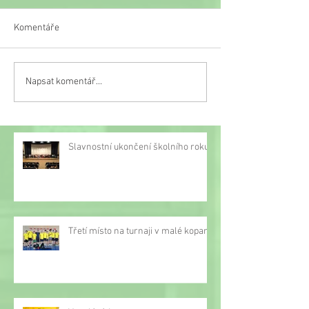
Komentáře
Recitace pod rouškou
Napsat komentář...
Zeměpisná olymp
době covidu!
Slavnostní ukončení školního roku
Třetí místo na turnaji v malé kopané