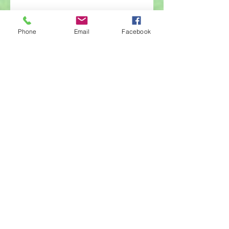
Archiv
Phone
Email
Facebook
červen 2026
(23)
23 příspěvků
květen 2026
(14)
14 příspěvků
duben 2026
(14)
14 příspěvků
březen 2026
(22)
22 příspěvků
únor 2026
(6)
6 příspěvků
leden 2026
(9)
9 příspěvků
prosinec 2025
(11)
11 příspěvků
listopad 2025
(14)
14 příspěvků
říjen 2025
(11)
11 příspěvků
září 2025
(1)
1 příspěvek
srpen 2025
(2)
2 příspěvky
červenec 2025
(1)
1 příspěvek
červen 2025
(8)
8 příspěvků
květen 2025
(17)
17 příspěvků
duben 2025
(13)
13 příspěvků
březen 2025
(11)
11 příspěvků