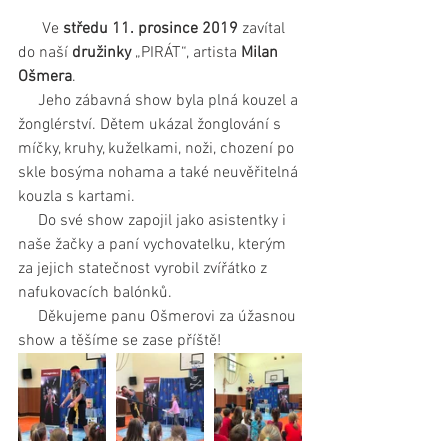
      Ve 
středu 11. prosince 2019
 zavítal 
do naší 
družinky
 „PIRÁT“, artista 
Milan 
Ošmera
.
     Jeho zábavná show byla plná kouzel a 
žonglérství. Dětem ukázal žonglování s 
míčky, kruhy, kuželkami, noži, chození po 
skle bosýma nohama a také neuvěřitelná 
kouzla s kartami.
     Do své show zapojil jako asistentky i 
naše žačky a paní vychovatelku, kterým 
za jejich statečnost vyrobil zvířátko z 
nafukovacích balónků.
     Děkujeme panu Ošmerovi za úžasnou 
show a těšíme se zase příště!