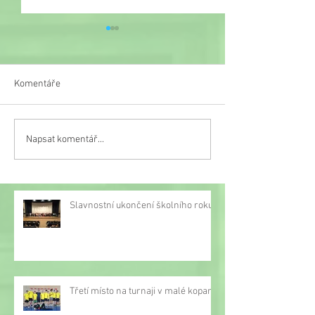
Komentáře
Knižní výzva v 6. 
Recitace pod rouškou
Napsat komentář...
Slavnostní ukončení školního roku
Třetí místo na turnaji v malé kopané