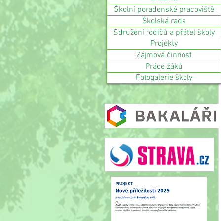
Školní poradenské pracoviště
Školská rada
Sdružení rodičů a přátel školy
Projekty
Zájmová činnost
Práce žáků
Fotogalerie školy