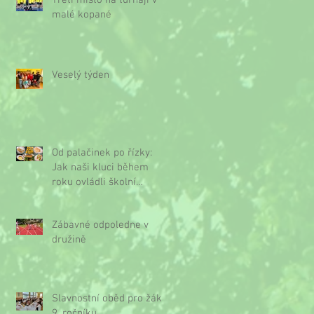
Třetí místo na turnaji v
malé kopané
Veselý týden
Od palačinek po řízky:
Jak naši kluci během
roku ovládli školní
kuchyňku
Zábavné odpoledne v
družině
Slavnostní oběd pro žáky
9. ročníku