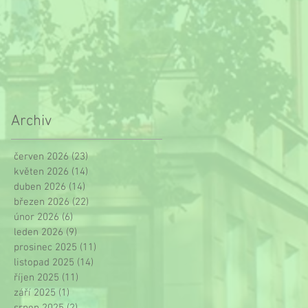
Archiv
červen 2026
(23)
23 příspěvků
květen 2026
(14)
14 příspěvků
duben 2026
(14)
14 příspěvků
březen 2026
(22)
22 příspěvků
únor 2026
(6)
6 příspěvků
leden 2026
(9)
9 příspěvků
prosinec 2025
(11)
11 příspěvků
listopad 2025
(14)
14 příspěvků
říjen 2025
(11)
11 příspěvků
září 2025
(1)
1 příspěvek
srpen 2025
(2)
2 příspěvky