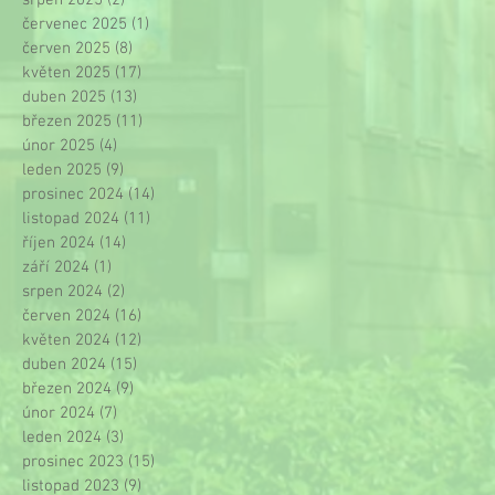
červenec 2025
(1)
1 příspěvek
červen 2025
(8)
8 příspěvků
květen 2025
(17)
17 příspěvků
duben 2025
(13)
13 příspěvků
březen 2025
(11)
11 příspěvků
únor 2025
(4)
4 příspěvky
leden 2025
(9)
9 příspěvků
prosinec 2024
(14)
14 příspěvků
listopad 2024
(11)
11 příspěvků
říjen 2024
(14)
14 příspěvků
září 2024
(1)
1 příspěvek
srpen 2024
(2)
2 příspěvky
červen 2024
(16)
16 příspěvků
květen 2024
(12)
12 příspěvků
duben 2024
(15)
15 příspěvků
březen 2024
(9)
9 příspěvků
únor 2024
(7)
7 příspěvků
leden 2024
(3)
3 příspěvky
prosinec 2023
(15)
15 příspěvků
listopad 2023
(9)
9 příspěvků