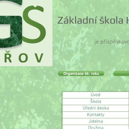
Základní škola
je příspěvkov
Organizace šk. roku
Úvod
Škola
Úřední deska
Kontakty
Jídelna
Družina