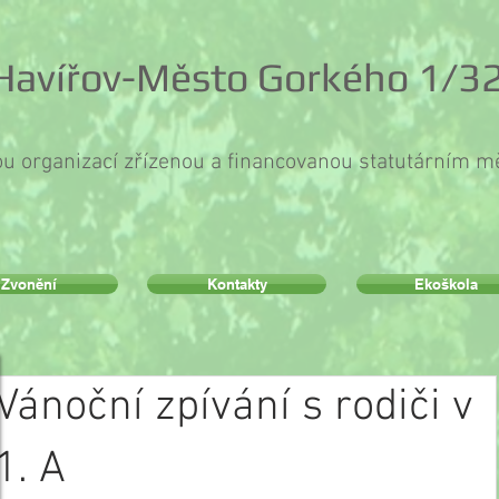
 Havířov-Město Gorkého 1/32
ou organizací zřízenou a financovanou statutárním 
Zvonění
Kontakty
Ekoškola
Vánoční zpívání s rodiči v
1. A