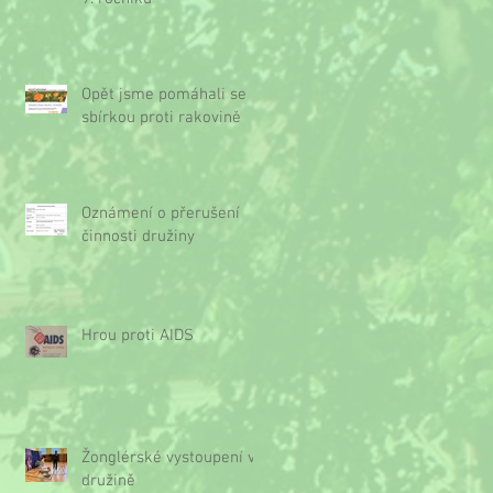
Opět jsme pomáhali se
sbírkou proti rakovině
Oznámení o přerušení
činnosti družiny
Hrou proti AIDS
Žonglérské vystoupení v
družině