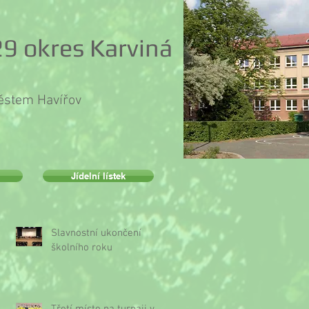
9 okres Karviná
městem Havířov
Jídelní lístek
Slavnostní ukončení
školního roku