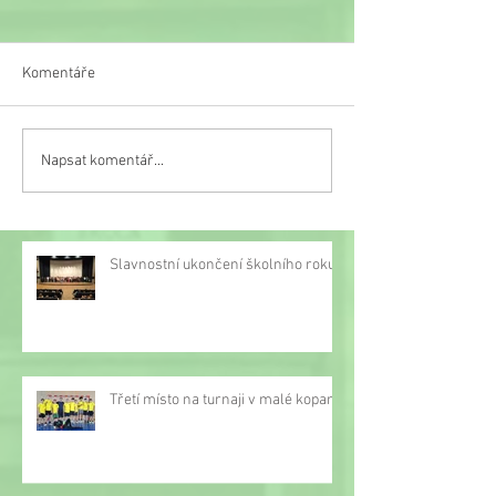
Komentáře
Čtvrťáci ve Světě
Napsat komentář...
Vánoční tvoření čtvrťáků v
Hotelu Rudolf
Slavnostní ukončení školního roku
Třetí místo na turnaji v malé kopané