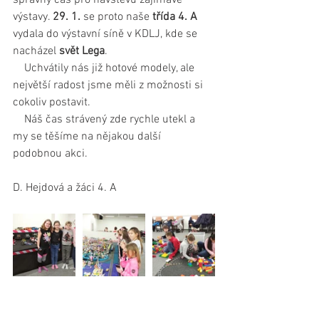
výstavy. 
29. 1.
 se proto naše 
třída 4. A
vydala do výstavní síně v KDLJ, kde se 
nacházel 
svět Lega
.
    Uchvátily nás již hotové modely, ale 
největší radost jsme měli z možnosti si 
cokoliv postavit.
    Náš čas strávený zde rychle utekl a 
my se těšíme na nějakou další 
podobnou akci.
D. Hejdová a žáci 4. A