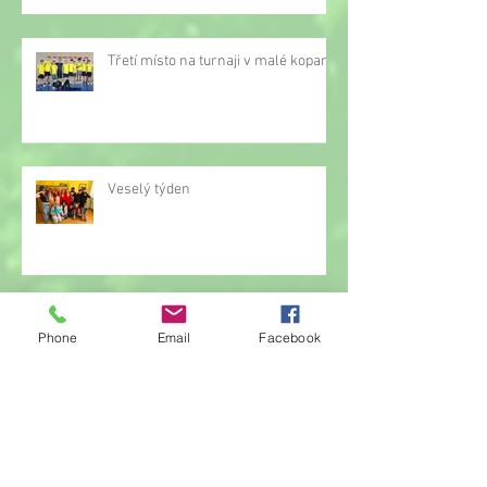
Třetí místo na turnaji v malé kopané
Veselý týden
Od palačinek po řízky: Jak naši kluci
Phone
Email
Facebook
během roku ovládli školní kuchyňku
Zábavné odpoledne v družině