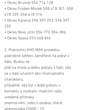
• Okres Bruntál 554 774 128
• Okres Frýdek-Místek 558 418 301, 558 
418 339, 558 418 316
• Okres Karviná 596 397 253, 596 397 
255
• Okres Nový Jičín 556 770 384-386
• Okres Opava 553 668 846
2. Pracovníci KHS MSK provedou 
podrobné šetření zaměřené na pobyt v 
Itálii. Budou se
ptát na místo a délku pobytu v Itálii, zda 
se v Itálii účastnil akcí hromadného 
charakteru,
případně, zda byl v době pobytu v 
kontaktu s osobami majícími výše 
uvedené příznaky
onemocnění, nebo s osobou, která 
onemocněla COVID - 19.