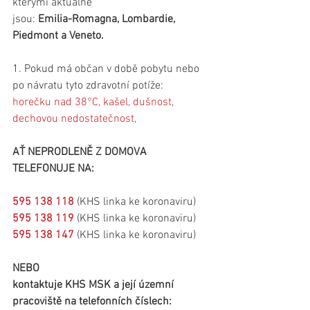
kterými aktuálně
jsou: 
Emilia-Romagna, Lombardie, 
Piedmont a Veneto.
1. Pokud má občan v době pobytu nebo 
po návratu tyto zdravotní potíže:
horečku nad 38°C, kašel, dušnost, 
dechovou nedostatečnost,
AŤ NEPRODLENĚ Z DOMOVA 
TELEFONUJE NA:
595 138 118
 (KHS linka ke koronaviru)
595 138 119
 (KHS linka ke koronaviru)
595 138 147
 (KHS linka ke koronaviru)
NEBO
kontaktuje KHS MSK a její územní 
pracoviště na telefonních číslech: