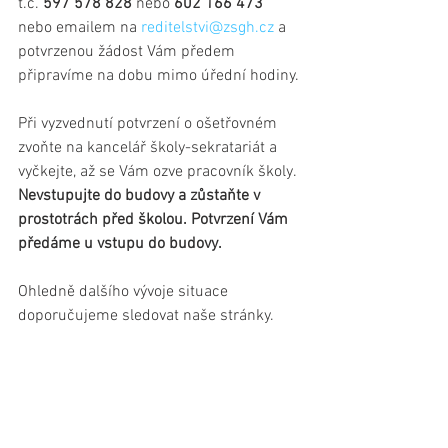
t.č. 
597 578 828
 nebo 
602 166 473
nebo emailem na 
reditelstvi@zsgh.cz
 a 
potvrzenou žádost Vám předem 
připravíme na dobu mimo úřední hodiny.
Při vyzvednutí potvrzení o ošetřovném 
zvoňte na kancelář školy-sekratariát a 
vyčkejte, až se Vám ozve pracovník školy. 
Nevstupujte do budovy a zůstaňte v 
prostotrách před školou. Potvrzení Vám 
předáme u vstupu do budovy.
Ohledně dalšího vývoje situace 
doporučujeme sledovat naše stránky.