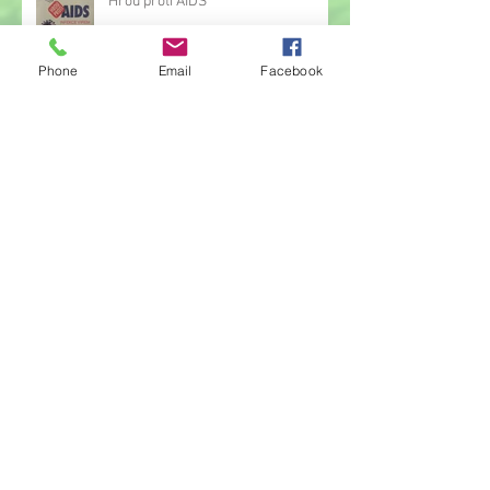
Hrou proti AIDS
Phone
Email
Facebook
Žonglérské vystoupení v družině
Archiv
červen 2026
(23)
23 příspěvků
květen 2026
(14)
14 příspěvků
duben 2026
(14)
14 příspěvků
březen 2026
(22)
22 příspěvků
únor 2026
(6)
6 příspěvků
leden 2026
(9)
9 příspěvků
prosinec 2025
(11)
11 příspěvků
listopad 2025
(14)
14 příspěvků