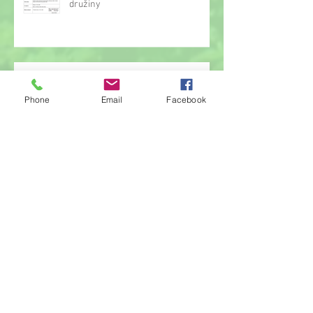
družiny
Hrou proti AIDS
Phone
Email
Facebook
Žonglérské vystoupení v družině
Archiv
červen 2026
(23)
23 příspěvků
květen 2026
(14)
14 příspěvků
duben 2026
(14)
14 příspěvků