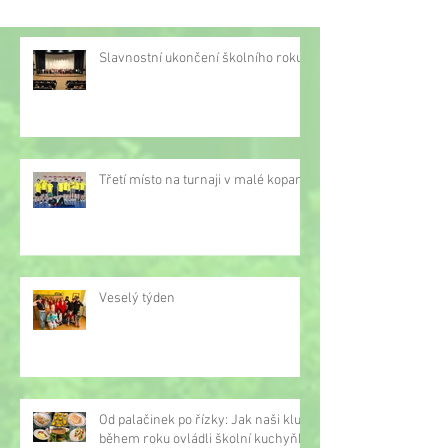
května 2021
2021 pro žáky 2.
Slavnostní ukončení školního roku
Třetí místo na turnaji v malé kopané
Veselý týden
Od palačinek po řízky: Jak naši kluci
během roku ovládli školní kuchyňku