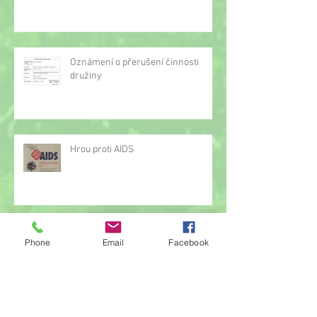
Oznámení o přerušení činnosti
družiny
Hrou proti AIDS
Žonglérské vystoupení v družině
Phone
Email
Facebook
Archiv