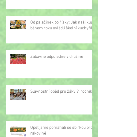
Od palačinek po řízky: Jak naši kluci
během roku ovládli školní kuchyňku
Zábavné odpoledne v družině
Slavnostní oběd pro žáky 9. ročníku
Opět jsme pomáhali se sbírkou proti
rakovině