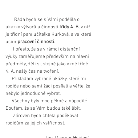
       Ráda bych se s Vámi podělila o 
ukázky výtvorů a činností 
třídy 4. B
, v níž 
je třídní paní učitelka Kurková, a ve které 
učím 
pracovní činnosti
.
      I přesto, že se v rámci distanční 
výuky zaměřujeme především na hlavní 
předměty, děti si, stejně jako v mé třídě 
4. A, našly čas na tvoření.
     Přikládám vybrané ukázky, které mi 
rodiče nebo sami žáci posílali a věřte, že 
nebylo jednoduché vybrat.
     Všechny byly moc pěkné a nápadité. 
Doufám, že se Vám budou také líbit.
      Zároveň bych chtěla poděkovat 
rodičům za jejich vstřícnost.