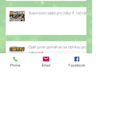
Slavnostní oběd pro žáky 9. ročníku
Opět jsme pomáhali se sbírkou proti
rakovině
Phone
Email
Facebook
Oznámení o přerušení činnosti
družiny
Hrou proti AIDS