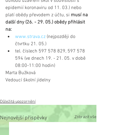
důvodu uzavření škol v souvislosti s 
epidemií koronaviru od 11. 03.) nebo 
platí obědy převodem z účtu, si 
musí na 
další dny (26. - 29. 05.) obědy přihlásit 
na:
www.strava.cz
 (nejpozději do 
čtvrtku 21. 05.)  
tel. číslech 597 578 829, 597 578 
594 (ve dnech 19. - 21. 05. v době 
08:00-11:00 hodin) 
Marta Bužková
Vedoucí školní jídelny
Důležitá upozornění
Zobrazit vše
Nejnovější příspěvky