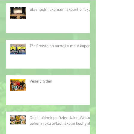
ZŠ Gorkého Havířov
Slavnostní ukončení školního roku
Třetí místo na turnaji v malé kopané
Veselý týden
Od palačinek po řízky: Jak naši kluci
během roku ovládli školní kuchyňku