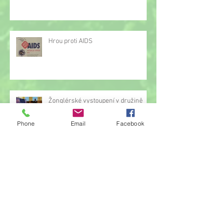
Hrou proti AIDS
Žonglérské vystoupení v družině
Phone
Email
Facebook
Archiv
červen 2026
(23)
23 příspěvků
květen 2026
(14)
14 příspěvků
duben 2026
(14)
14 příspěvků
březen 2026
(22)
22 příspěvků