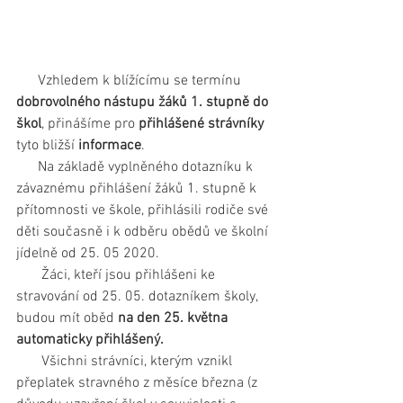
      Vzhledem k blížícímu se termínu 
dobrovolného nástupu žáků 1. stupně do 
škol
, přinášíme pro 
přihlášené strávníky
tyto bližší 
informace
.
      Na základě vyplněného dotazníku k 
závaznému přihlášení žáků 1. stupně k 
přítomnosti ve škole, přihlásili rodiče své 
děti současně i k odběru obědů ve školní 
jídelně od 25. 05 2020.
       Žáci, kteří jsou přihlášeni ke 
stravování od 25. 05. dotazníkem školy, 
budou mít oběd 
na den 25. května 
automaticky přihlášený.
       Všichni strávníci, kterým vznikl 
přeplatek stravného z měsíce března (z 