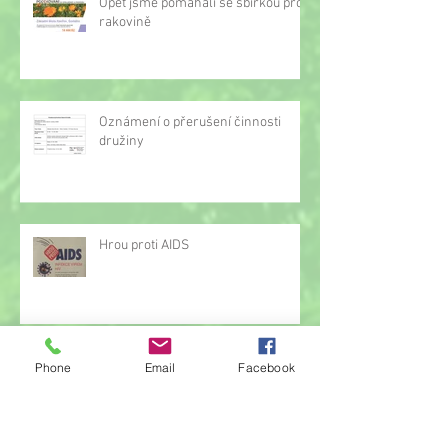
Opět jsme pomáhali se sbírkou proti
rakovině
Oznámení o přerušení činnosti
družiny
Hrou proti AIDS
Žonglérské vystoupení v družině
Phone
Email
Facebook