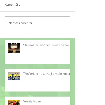
Komentáře
Napsat komentář...
Informace ředitele školy k
Informace ředitel
organizaci výuky od 17.
obnově výuky od 
května 2021
2021 pro žáky 2.
Slavnostní ukončení školního roku
Třetí místo na turnaji v malé kopané
Veselý týden