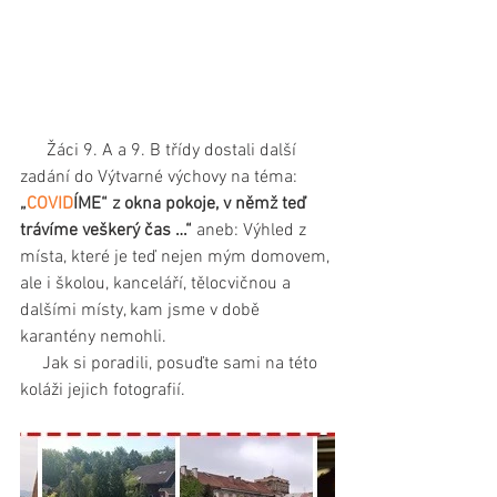
      Žáci 9. A a 9. B třídy dostali další 
zadání do Výtvarné výchovy na téma:
„
COVID
ÍME“ z okna pokoje, v němž teď 
trávíme veškerý čas …“
 aneb: Výhled z 
místa, které je teď nejen mým domovem, 
ale i školou, kanceláří, tělocvičnou a 
dalšími místy, kam jsme v době 
karantény nemohli.
     Jak si poradili, posuďte sami na této 
koláži jejich fotografií.