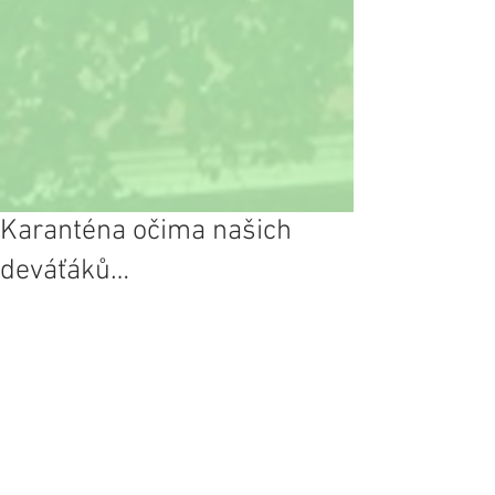
Karanténa očima našich
deváťáků…