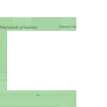
Zobrazit vše
Nejnovější příspěvky