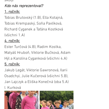
školy! 
Kdo nás reprezentoval?
1. ročník:
Tobias Brutovský (1.B), Ella Kotajná, 
Tobias Krempaský, Soňa Pavlíková, 
Richard Cyganek a Taťána Kostková 
(všichni 1.A)
4. ročník:
Ester Turčová (4.B), Radim Kostka, 
Matyáš Hruboň, Viktorie Bučková, Adam 
Hýl a Karolína Cyganková (všichni 4.A)
5. ročník:
Jakub Legát, Viktorie Gawronová, Ilarii 
Osadchyi, Julie Kučerová (všichni 5.B), 
Jan Lajczyk a Eliška Konečná (oba 5.A)
I. Kurková