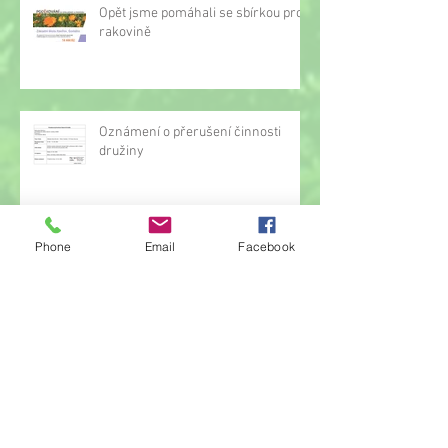
Opět jsme pomáhali se sbírkou proti
rakovině
Oznámení o přerušení činnosti
družiny
Phone
Email
Facebook
Hrou proti AIDS
Žonglérské vystoupení v družině