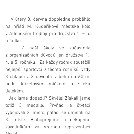
   V úterý 3. června dopoledne proběhlo 
na hřišti M. Kudeříkové městské kolo 
v Atletickém trojboji pro družstva 1. – 5. 
ročníku.
   Z naší školy se zúčastnila 
z organizačních důvodů jen družstva 1., 
4. a 5. ročníku.  Za každý ročník soutěžili 
nejlepší sportovci z těchto ročníků, vždy 
3 chlapci a 3 děvčata, v běhu na 60 m, 
hodu kriketovým míčkem a skoku 
dalekém.
  Jak jsme dopadli? Skvěle! Získali jsme 
totiž 3 medaile. Prvňáci a čtvťáci 
vybojovali 2. místo, páťáci se umístili na 
3. místě. Blahopřejeme a děkujeme 
závodníkům za vzornou reprezentaci 