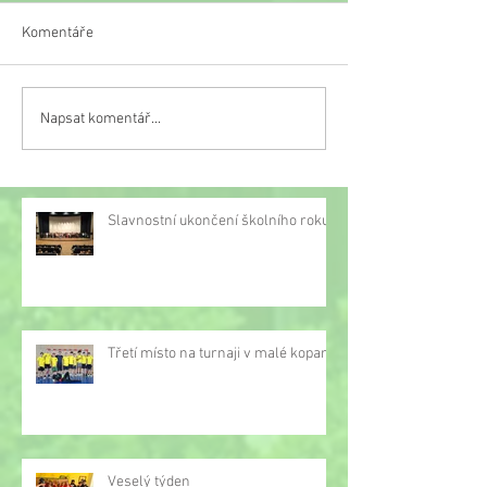
Komentáře
Veselý týden
Napsat komentář...
Třetí místo na turnaji v
malé kopané
Slavnostní ukončení školního roku
Třetí místo na turnaji v malé kopané
Veselý týden