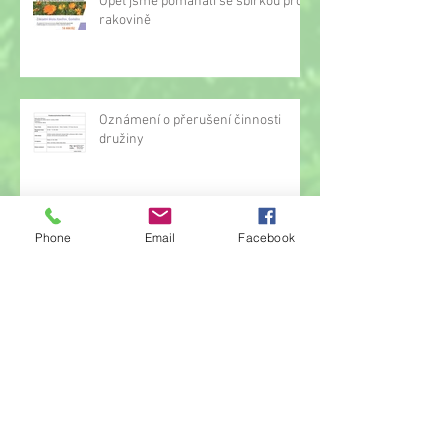
Opět jsme pomáhali se sbírkou proti
rakovině
Oznámení o přerušení činnosti
družiny
Phone
Email
Facebook
Hrou proti AIDS
Žonglérské vystoupení v družině