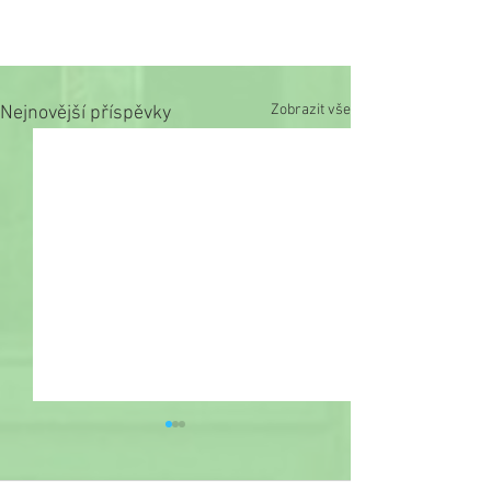
Zobrazit vše
Nejnovější příspěvky