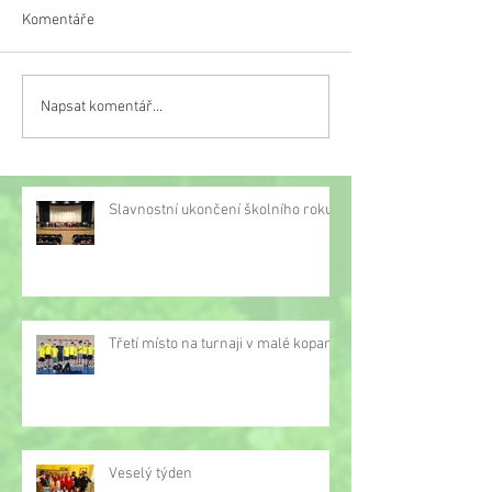
Komentáře
Veselý týden
Napsat komentář...
Třetí místo na turnaji v
malé kopané
Slavnostní ukončení školního roku
Třetí místo na turnaji v malé kopané
Veselý týden