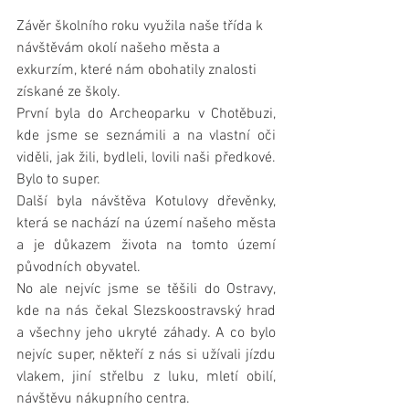
Závěr školního roku využila naše třída k 
návštěvám okolí našeho města a 
exkurzím, které nám obohatily znalosti 
získané ze školy. 
První byla do Archeoparku v Chotěbuzi, 
kde jsme se seznámili a na vlastní oči 
viděli, jak žili, bydleli, lovili naši předkové. 
Bylo to super. 
Další byla návštěva Kotulovy dřevěnky, 
která se nachází na území našeho města 
a je důkazem života na tomto území 
původních obyvatel. 
No ale nejvíc jsme se těšili do Ostravy, 
kde na nás čekal Slezskoostravský hrad 
a všechny jeho ukryté záhady. A co bylo 
nejvíc super, někteří z nás si užívali jízdu 
vlakem, jiní střelbu z luku, mletí obilí, 
návštěvu nákupního centra. 