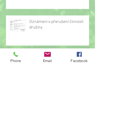
Oznámení o přerušení činnosti
družiny
Hrou proti AIDS
Phone
Email
Facebook
Žonglérské vystoupení v družině
Archiv