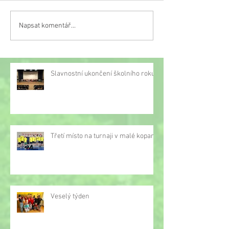
Napsat komentář...
Třetí místo na turnaji v
malé kopané
Slavnostní ukončení školního roku
Třetí místo na turnaji v malé kopané
Veselý týden