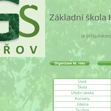
Základní škola
je příspěvkov
Organizace šk. roku
Úvod
Škola
Úřední deska
Kontakty
Jídelna
Družina