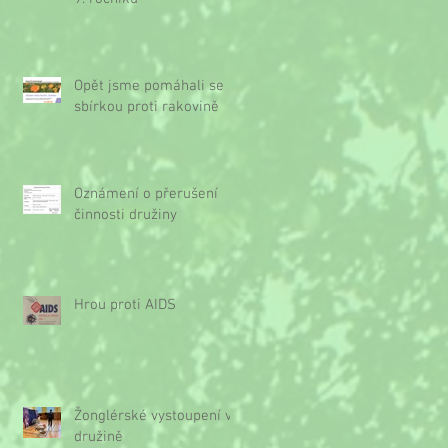
Opět jsme pomáhali se
sbírkou proti rakovině
Oznámení o přerušení
činnosti družiny
Hrou proti AIDS
Žonglérské vystoupení v
družině