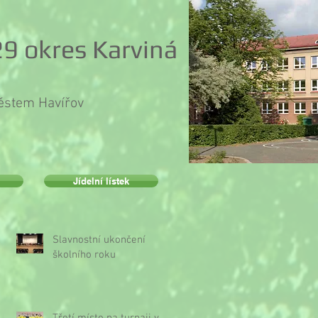
9 okres Karviná
městem Havířov
Jídelní lístek
Slavnostní ukončení
školního roku