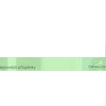
Zobrazit vše
Nejnovější příspěvky