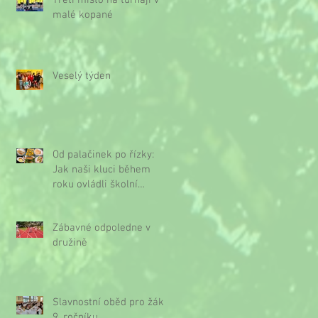
Třetí místo na turnaji v
malé kopané
Veselý týden
Od palačinek po řízky:
Jak naši kluci během
roku ovládli školní
kuchyňku
Zábavné odpoledne v
družině
Slavnostní oběd pro žáky
9. ročníku