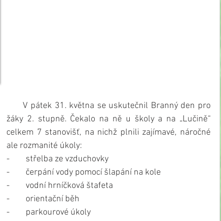
      V pátek 31. května se uskutečnil Branný den pro 
žáky 2. stupně. Čekalo na ně u školy a na „Lučině“ 
celkem 7 stanovišť, na nichž plnili zajímavé, náročné 
ale rozmanité úkoly:
-        střelba ze vzduchovky
-        čerpání vody pomocí šlapání na kole
-        vodní hrníčková štafeta
-        orientační běh
-        parkourové úkoly