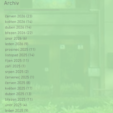
Archiv
červen 2026
(23)
23 příspěvků
květen 2026
(14)
14 příspěvků
duben 2026
(14)
14 příspěvků
březen 2026
(22)
22 příspěvků
únor 2026
(6)
6 příspěvků
leden 2026
(9)
9 příspěvků
prosinec 2025
(11)
11 příspěvků
listopad 2025
(14)
14 příspěvků
říjen 2025
(11)
11 příspěvků
září 2025
(1)
1 příspěvek
srpen 2025
(2)
2 příspěvky
červenec 2025
(1)
1 příspěvek
červen 2025
(8)
8 příspěvků
květen 2025
(17)
17 příspěvků
duben 2025
(13)
13 příspěvků
březen 2025
(11)
11 příspěvků
únor 2025
(4)
4 příspěvky
leden 2025
(9)
9 příspěvků