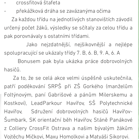
-        crossfitová štafeta
-        překážková dráha se zavázanýma očima
      Za každou třídu na jednotlivých stanovištích závodil 
určený počet žáků, výsledky se sčítaly za celou třídu a 
pak porovnávaly s ostatními třídami.
      Jako nejzdatnější, nejšikovnější a nejlépe 
spolupracující se ukázaly třídy 7. B, 6. B, 9. A, 6. A
      Bonusem pak byla ukázka práce dobrovolných 
hasičů.
     Za to, že se celá akce velmi úspěšně uskutečnila, 
patří poděkování SRPŠ při ZŠ Gorkého (manželům 
Foltýnovým, paní Gabrišové a pánům Milerskemu a 
Kostkovi), LeadParkour Havířov, SŠ Polytechnické 
Havířov,  Sdružení dobrovolných hasičů Havířov-
Šumbark, SK orientační běh Havířov, Stáně Panákové 
z Colliery CrossFit Ostrava a našim bývalým žákům 
Vojtěchu Mičkovi, Maxu Homolkovi a Matyáši Sikorovi.