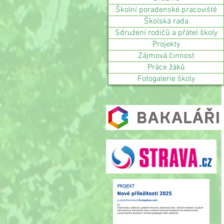
Školní poradenské pracoviště
Školská rada
Sdružení rodičů a přátel školy
Projekty
Zájmová činnost
Práce žáků
Fotogalerie školy