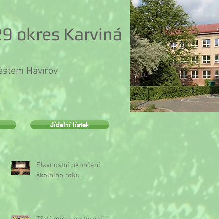
9 okres Karviná
městem Havířov
Jídelní lístek
Slavnostní ukončení
školního roku