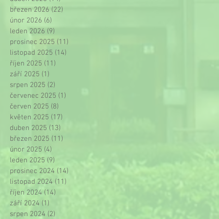
březen 2026
(22)
22 příspěvků
únor 2026
(6)
6 příspěvků
leden 2026
(9)
9 příspěvků
prosinec 2025
(11)
11 příspěvků
listopad 2025
(14)
14 příspěvků
říjen 2025
(11)
11 příspěvků
září 2025
(1)
1 příspěvek
srpen 2025
(2)
2 příspěvky
červenec 2025
(1)
1 příspěvek
červen 2025
(8)
8 příspěvků
květen 2025
(17)
17 příspěvků
duben 2025
(13)
13 příspěvků
březen 2025
(11)
11 příspěvků
únor 2025
(4)
4 příspěvky
leden 2025
(9)
9 příspěvků
prosinec 2024
(14)
14 příspěvků
listopad 2024
(11)
11 příspěvků
říjen 2024
(14)
14 příspěvků
září 2024
(1)
1 příspěvek
srpen 2024
(2)
2 příspěvky