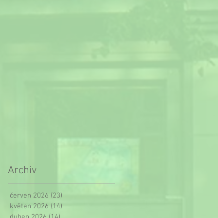
Archiv
červen 2026
(23)
23 příspěvků
květen 2026
(14)
14 příspěvků
duben 2026
(14)
14 příspěvků