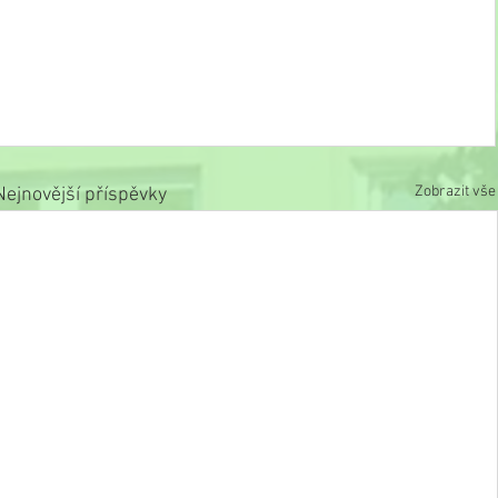
Zobrazit vše
Nejnovější příspěvky