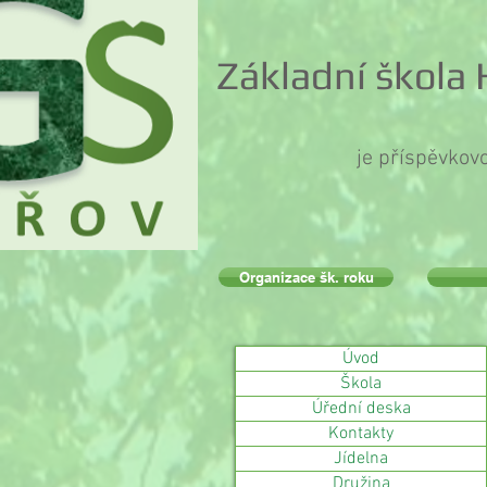
Základní škola
je příspěvkov
Organizace šk. roku
Úvod
Škola
Úřední deska
Kontakty
Jídelna
Družina