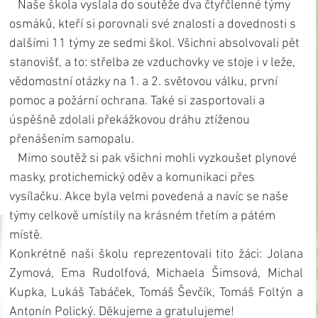
   Naše škola vyslala do soutěže dva čtyřčlenné týmy 
osmáků, kteří si porovnali své znalosti a dovednosti s 
dalšími 11 týmy ze sedmi škol. Všichni absolvovali pět 
stanovišť, a to: střelba ze vzduchovky ve stoje i v leže, 
vědomostní otázky na 1. a 2. světovou válku, první 
pomoc a požární ochrana. Také si zasportovali a 
úspěšně zdolali překážkovou dráhu ztíženou 
přenášením samopalu.
   Mimo soutěž si pak všichni mohli vyzkoušet plynové 
masky, protichemický oděv a komunikaci přes 
vysílačku. Akce byla velmi povedená a navíc se naše 
týmy celkově umístily na krásném třetím a pátém 
místě.
Konkrétně naši školu reprezentovali tito žáci: Jolana 
Zymová, Ema Rudolfová, Michaela Šimsová, Michal 
Kupka, Lukáš Tabáček, Tomáš Ševčík, Tomáš Foltýn a 
Antonín Polický. Děkujeme a gratulujeme!