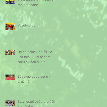
Třetí místo na turnaji v
malé kopané
Veselý týden
Od palačinek po řízky:
Jak naši kluci během
roku ovládli školní
kuchyňku
Zábavné odpoledne v
družině
Slavnostní oběd pro žáky
9. ročníku