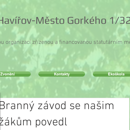
 Havířov-Město Gorkého 1/32
ou organizací zřízenou a financovanou statutárním 
Zvonění
Kontakty
Ekoškola
Branný závod se našim
žákům povedl