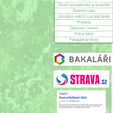
Školní poradenské pracoviště
Školská rada
Sdružení rodičů a přátel školy
Projekty
Zájmová činnost
Práce žáků
Fotogalerie školy