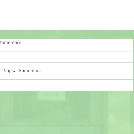
Komentáře
Napsat komentář...
Slavnostní ukončení školního roku