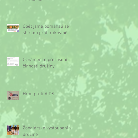
Opět jsme pomáhali se
sbírkou proti rakovině
Oznámení o přerušení
činnosti družiny
Hrou proti AIDS
Žonglérské vystoupení v
družině