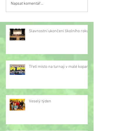
Napsat komentář...
Třetí místo na turnaji v
malé kopané
Slavnostní ukončení školního roku
Třetí místo na turnaji v malé kopané
Veselý týden