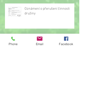
Oznámení o přerušení činnosti
družiny
Hrou proti AIDS
Phone
Email
Facebook
Žonglérské vystoupení v družině
Archiv