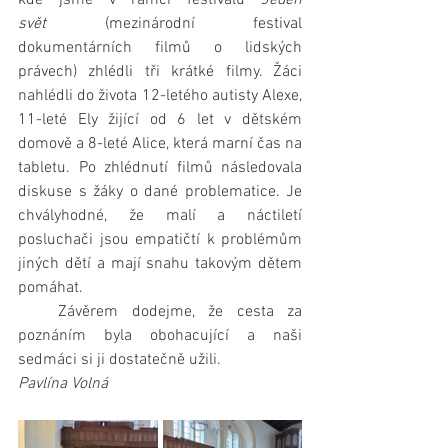
kde jsme v rámci festivalu 
Jeden 
svět
 (mezinárodní festival 
dokumentárních filmů o lidských 
právech) zhlédli tři krátké filmy. Žáci 
nahlédli do života 12-letého autisty Alexe, 
11-leté Ely žijící od 6 let v dětském 
domově a 8-leté Alice, která marní čas na 
tabletu. Po zhlédnutí filmů následovala 
diskuse s žáky o dané problematice. Je 
chvályhodné, že malí a náctiletí 
posluchači jsou empatičtí k problémům 
jiných dětí a mají snahu takovým dětem 
pomáhat.
   Závěrem dodejme, že cesta za 
poznáním byla obohacující a naši 
sedmáci si ji dostatečně užili.
Pavlína Volná