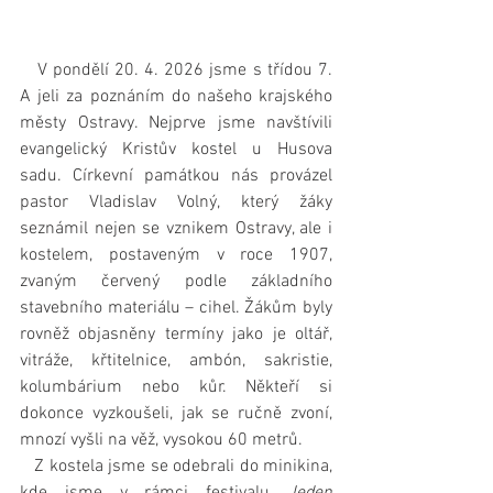
   V pondělí 20. 4. 2026 jsme s třídou 7. 
A jeli za poznáním do našeho krajského 
městy Ostravy. Nejprve jsme navštívili 
evangelický Kristův kostel u Husova 
sadu. Církevní památkou nás provázel 
pastor Vladislav Volný, který žáky 
seznámil nejen se vznikem Ostravy, ale i 
kostelem, postaveným v roce 1907, 
zvaným červený podle základního 
stavebního materiálu – cihel. Žákům byly 
rovněž objasněny termíny jako je oltář, 
vitráže, křtitelnice, ambón, sakristie, 
kolumbárium nebo kůr. Někteří si 
dokonce vyzkoušeli, jak se ručně zvoní, 
mnozí vyšli na věž, vysokou 60 metrů.
   Z kostela jsme se odebrali do minikina, 