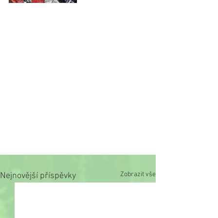
Zobrazit vše
Nejnovější příspěvky