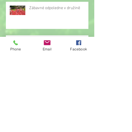
Zábavné odpoledne v družině
Slavnostní oběd pro žáky 9. ročníku
Phone
Email
Facebook
Opět jsme pomáhali se sbírkou proti
rakovině
Oznámení o přerušení činnosti
družiny