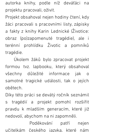
autorka knihy, podle níž deváťáci na 
projektu pracovali, oživit.
Projekt obsahoval nejen hodiny čtení, kdy 
žáci pracovali s pracovními listy, zápisky 
a fakty z knihy Karin Lednické (Životice: 
obraz (po)zapomenuté tragédie), ale i 
terénní prohlídku Životic a pomníků 
tragédie.
    Úkolem žáků bylo zpracovat projekt 
formou tvz. lapbooku, který obsahoval 
všechny důležité informace jak o 
samotné tragické události, tak o jejích 
obětech.
Díky této práci se devátý ročník seznámil 
s tragédií a projekt pomohl rozšířit 
pravdu k mladším generacím, které již 
nedovolí, abychom na ni zapomněli.
   Poděkování patří nejen 
učitelkám českého jazyka, které nám 