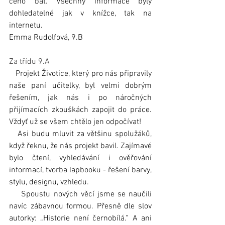
čeho bát. Všechny informace byly 
dohledatelné jak v knížce, tak na 
internetu.
Emma Rudolfová, 9.B
Za třídu 9.A
   Projekt Životice, který pro nás připravily 
naše paní učitelky, byl velmi dobrým 
řešením, jak nás i po náročných 
přijímacích zkouškách zapojit do práce. 
Vždyť už se všem chtělo jen odpočívat!
   Asi budu mluvit za většinu spolužáků, 
když řeknu, že nás projekt bavil. Zajímavé 
bylo čtení, vyhledávání i ověřování 
informací, tvorba lapbooku - řešení barvy, 
stylu, designu, vzhledu.
    Spoustu nových věcí jsme se naučili 
navíc zábavnou formou. Přesně dle slov 
autorky: „Historie není černobílá.“ A ani 