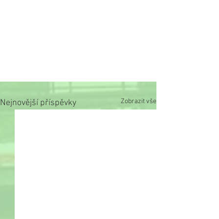
Zobrazit vše
Nejnovější příspěvky