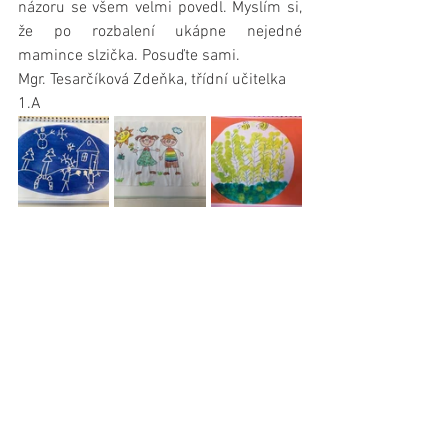
názoru se všem velmi povedl. Myslím si, 
že po rozbalení ukápne nejedné 
mamince slzička. Posuďte sami.
Mgr. Tesarčíková Zdeňka, třídní učitelka 
1.A