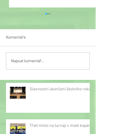
Komentáře
Veselý týden
Napsat komentář...
Třetí místo na turnaji v
malé kopané
Slavnostní ukončení školního roku
Třetí místo na turnaji v malé kopané