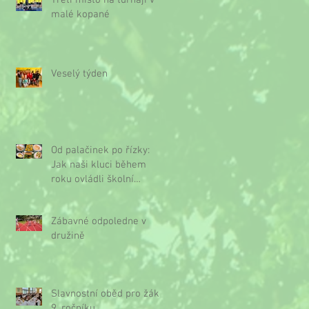
Třetí místo na turnaji v
malé kopané
Veselý týden
Od palačinek po řízky:
Jak naši kluci během
roku ovládli školní
kuchyňku
Zábavné odpoledne v
družině
Slavnostní oběd pro žáky
9. ročníku