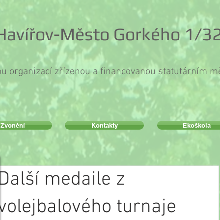
 Havířov-Město Gorkého 1/32
ou organizací zřízenou a financovanou statutárním 
Zvonění
Kontakty
Ekoškola
Další medaile z
volejbalového turnaje