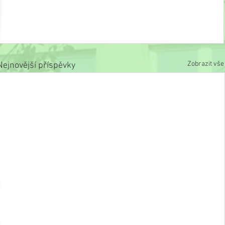
Zobrazit vše
Nejnovější příspěvky