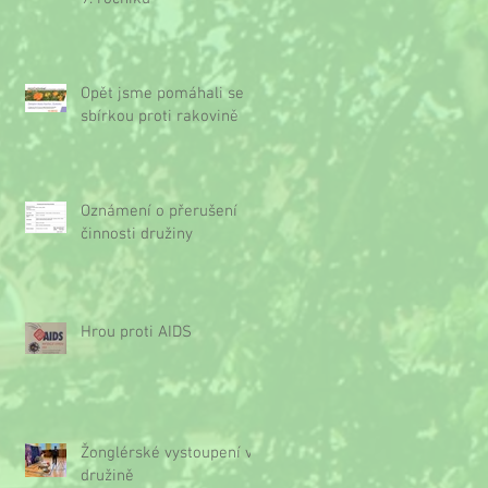
Opět jsme pomáhali se
sbírkou proti rakovině
Oznámení o přerušení
činnosti družiny
Hrou proti AIDS
Žonglérské vystoupení v
družině