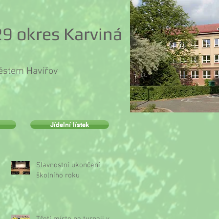
9 okres Karviná
městem Havířov
Jídelní lístek
Slavnostní ukončení
školního roku