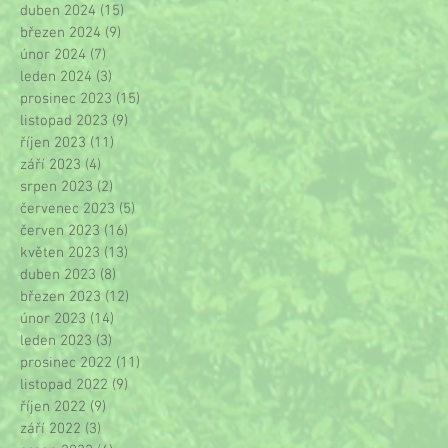
duben 2024
(15)
15 příspěvků
březen 2024
(9)
9 příspěvků
únor 2024
(7)
7 příspěvků
leden 2024
(3)
3 příspěvky
prosinec 2023
(15)
15 příspěvků
listopad 2023
(9)
9 příspěvků
říjen 2023
(11)
11 příspěvků
září 2023
(4)
4 příspěvky
srpen 2023
(2)
2 příspěvky
červenec 2023
(5)
5 příspěvků
červen 2023
(16)
16 příspěvků
květen 2023
(13)
13 příspěvků
duben 2023
(8)
8 příspěvků
březen 2023
(12)
12 příspěvků
únor 2023
(14)
14 příspěvků
leden 2023
(3)
3 příspěvky
prosinec 2022
(11)
11 příspěvků
listopad 2022
(9)
9 příspěvků
říjen 2022
(9)
9 příspěvků
září 2022
(3)
3 příspěvky