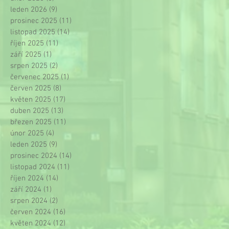
leden 2026
(9)
9 příspěvků
prosinec 2025
(11)
11 příspěvků
listopad 2025
(14)
14 příspěvků
říjen 2025
(11)
11 příspěvků
září 2025
(1)
1 příspěvek
srpen 2025
(2)
2 příspěvky
červenec 2025
(1)
1 příspěvek
červen 2025
(8)
8 příspěvků
květen 2025
(17)
17 příspěvků
duben 2025
(13)
13 příspěvků
březen 2025
(11)
11 příspěvků
únor 2025
(4)
4 příspěvky
leden 2025
(9)
9 příspěvků
prosinec 2024
(14)
14 příspěvků
listopad 2024
(11)
11 příspěvků
říjen 2024
(14)
14 příspěvků
září 2024
(1)
1 příspěvek
srpen 2024
(2)
2 příspěvky
červen 2024
(16)
16 příspěvků
květen 2024
(12)
12 příspěvků