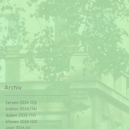
Archiv
červen 2026
(23)
23 příspěvků
květen 2026
(14)
14 příspěvků
duben 2026
(14)
14 příspěvků
březen 2026
(22)
22 příspěvků
únor 2026
(6)
6 příspěvků