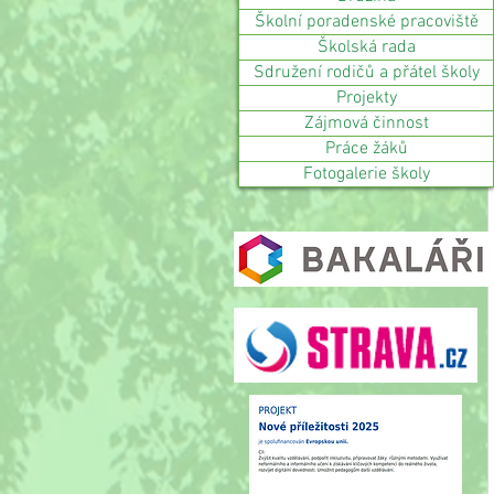
Školní poradenské pracoviště
Školská rada
Sdružení rodičů a přátel školy
Projekty
Zájmová činnost
Práce žáků
Fotogalerie školy