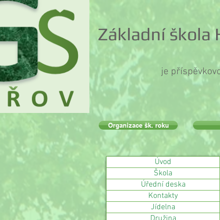
Základní škola
je příspěvkov
Organizace šk. roku
Úvod
Škola
Úřední deska
Kontakty
Jídelna
Družina