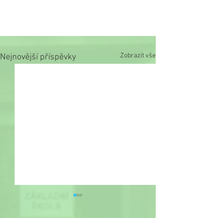
Zobrazit vše
Nejnovější příspěvky