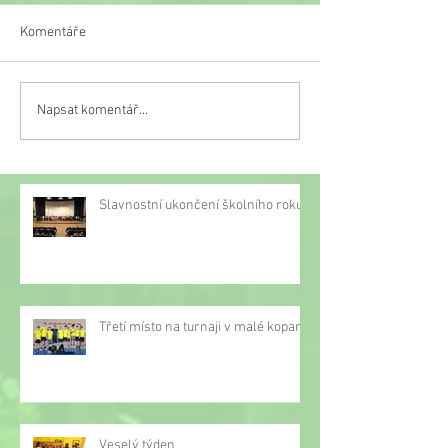
Komentáře
Veselý týden
Napsat komentář...
Třetí místo na turnaji v
malé kopané
Slavnostní ukončení školního roku
Třetí místo na turnaji v malé kopané
Veselý týden