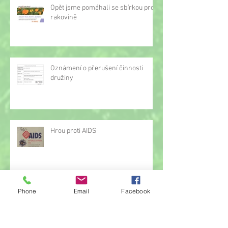
Opět jsme pomáhali se sbírkou proti
rakovině
Oznámení o přerušení činnosti
družiny
Hrou proti AIDS
Phone
Email
Facebook
Žonglérské vystoupení v družině