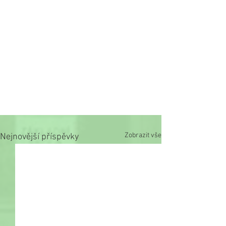
Zobrazit vše
Nejnovější příspěvky