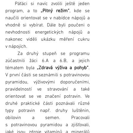
   Páťáci si navíc zvolili ještě jeden 
program, a to 
„Pitný režim“
, kde se 
naučili orientovat se v nabídce nápojů a 
vhodně si vybírat. Dále byli poučeni o 
nevhodnosti energetických nápojů a 
nakonec viděli ukázku měření cukru 
v nápojích.
   Za druhý stupeň se programu 
zúčastnili žáci 6.A a 6.B, a jejich 
tématem byla 
„Zdravá výživa a pohyb“
. 
V první části se seznámili s potravinovou 
pyramidou, výživovými doporučeními, 
pravidelností ve stravování a také 
orientovat se ve značení potravin. Ve 
druhé praktické části poznávali různé 
typy potravin např. druhy luštěnin, 
obilovin a semen. Pracovali 
s potravinovou pyramidou a zjišťovali, 
jaké jsou zdroje vitamínů a minerálů 