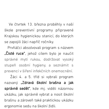
   Ve čtvrtek 13. března proběhly v naší 
škole preventivní programy připravené 
Krajskou hygienickou stanicí, do kterých 
se zapojili žáci napříč ročníky.
   Prvňáčci absolvovali program s názvem 
„Čisté ruce“
, jehož cílem bylo je naučit 
správné mytí rukou, dodržovat vysoký 
stupeň osobní hygieny, a seznámit s 
prevencí v šíření infekčních onemocnění.
   Žáci 4. a 5. tříd si vybrali program 
nazvaný 
„Zdravá školní brašna a jak 
správně sedět“
, kde mj. viděli názornou 
ukázku, jak správně vybrat a nosit školní 
brašnu a zároveň také praktickou ukázku 
ergonomie sedu na školní židli.