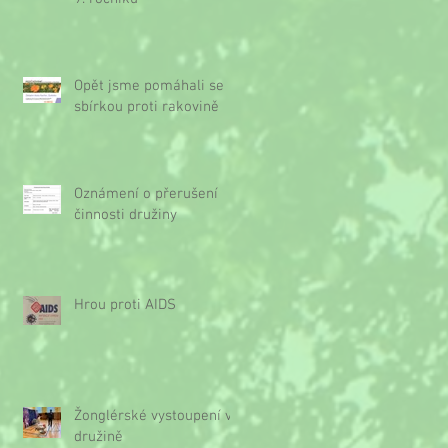
Opět jsme pomáhali se
sbírkou proti rakovině
Oznámení o přerušení
činnosti družiny
Hrou proti AIDS
Žonglérské vystoupení v
družině