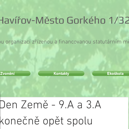
 Havířov-Město Gorkého 1/32
ou organizací zřízenou a financovanou statutárním 
Zvonění
Kontakty
Ekoškola
Den Země - 9.A a 3.A
konečně opět spolu