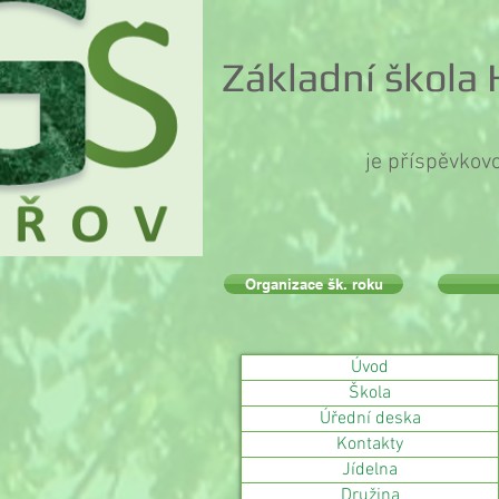
Základní škola
je příspěvkov
Organizace šk. roku
Úvod
Škola
Úřední deska
Kontakty
Jídelna
Družina