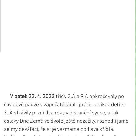
     V pátek 22. 4. 2022
 třídy 3.A a 9.A pokračovaly po 
covidové pauze v započaté spolupráci.  Jelikož děti ze 
3. A strávily první dva roky v distanční výuce, a tak 
oslavy Dne Země ve škole ještě nezažily, rozhodli jsme 
se my deváťáci, že si je vezmeme pod svá křídla. 