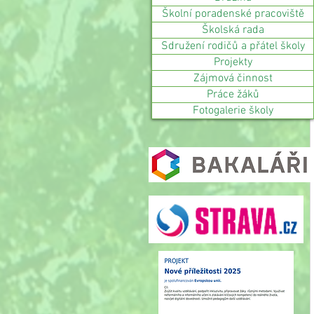
Školní poradenské pracoviště
Školská rada
Sdružení rodičů a přátel školy
Projekty
Zájmová činnost
Práce žáků
Fotogalerie školy