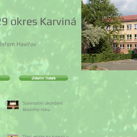
9 okres Karviná
městem Havířov
Jídelní lístek
Slavnostní ukončení
školního roku