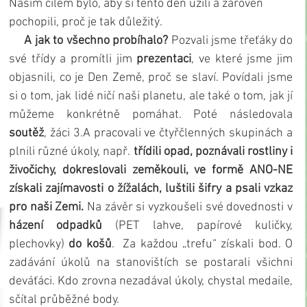
Naším cílem bylo, aby si tento den užili a zároveň 
pochopili, proč je tak důležitý. 
A jak to všechno probíhalo?
 Pozvali jsme třeťáky do 
své třídy a promítli jim 
prezentaci
, ve které jsme jim 
objasnili, co je Den Země, proč se slaví. Povídali jsme 
si o tom, jak lidé ničí naši planetu, ale také o tom, jak jí 
můžeme konkrétně pomáhat. Poté následovala 
soutěž
, žáci 3.A pracovali ve čtyřčlenných skupinách a 
plnili různé úkoly, např. 
třídili opad, poznávali rostliny i 
živočichy, dokreslovali zeměkouli, ve formě ANO-NE 
získali zajímavosti o žížalách, luštili šifry a psali vzkaz 
pro naši Zemi. 
Na závěr si vyzkoušeli své dovednosti v 
házení odpadků
 (PET lahve, papírové kuličky, 
plechovky) 
do košů
.  Za každou „trefu“ získali bod. O 
zadávání úkolů na stanovištích se postarali všichni 
deváťáci. Kdo zrovna nezadával úkoly, chystal medaile, 
sčítal průběžné body. 