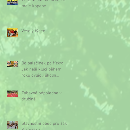
Třetí místo na turnaji v
malé kopané
Veselý týden
Od palačinek po řízky:
Jak naši kluci během
roku ovládli školní
kuchyňku
Zábavné odpoledne v
družině
Slavnostní oběd pro žáky
9. ročníku