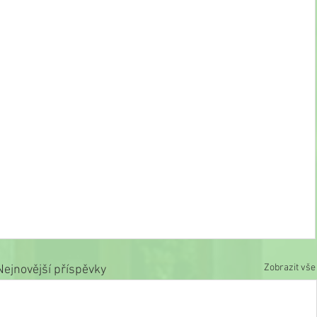
Zobrazit vše
Nejnovější příspěvky