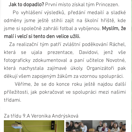
    Jak to dopadlo?
 První místo získal tým Princezen. 
    Po vyhlášení výsledků, předání medailí a sladké 
odměny jsme ještě stihli zajít na školní hřiště, kde 
jsme si společně zahráli fotbal a vybíjenou. 
Myslím, že 
malí i velcí si tento den velice užili. 
   Za realizační tým patří zvláštní poděkování Ráchel, 
která se ujala prezentace, Davidovi, jenž vše 
fotograficky zdokumentoval a paní učitelce Novotné, 
která nachystala zajímavé úkoly. Organizátoři pak 
děkují všem zapojeným žákům za vzornou spolupráci.
     Věříme, že se do konce roku ještě najdou další 
příležitosti, jak pokračovat ve spolupráci mezi našimi 
třídami. 
Za třídu 9.A Veronika Andrýsková