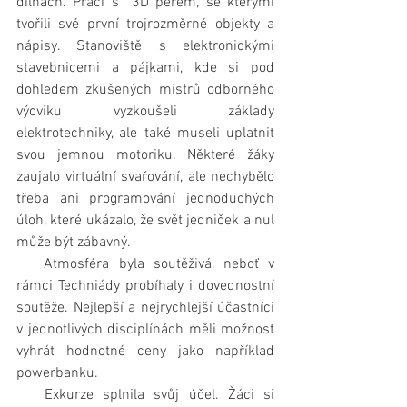
dílnách. Práci s  3D perem, se kterými 
tvořili své první trojrozměrné objekty a 
nápisy. Stanoviště s elektronickými 
stavebnicemi a pájkami, kde si pod 
dohledem zkušených mistrů odborného 
výcviku vyzkoušeli základy 
elektrotechniky, ale také museli uplatnit 
svou jemnou motoriku. Některé žáky 
zaujalo virtuální svařování, ale nechybělo 
třeba ani programování jednoduchých 
úloh, které ukázalo, že svět jedniček a nul 
může být zábavný.
   Atmosféra byla soutěživá, neboť v 
rámci Techniády probíhaly i dovednostní 
soutěže. Nejlepší a nejrychlejší účastníci 
v jednotlivých disciplínách měli možnost 
vyhrát hodnotné ceny jako například 
powerbanku.
   Exkurze splnila svůj účel. Žáci si 