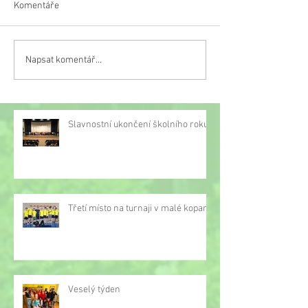
Komentáře
Veselý týden
Napsat komentář...
Třetí místo na turnaji v
malé kopané
Slavnostní ukončení školního roku
Třetí místo na turnaji v malé kopané
Veselý týden