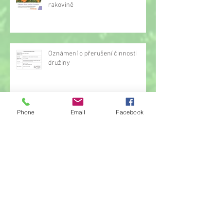
rakovině
Oznámení o přerušení činnosti
družiny
Phone
Email
Facebook
Hrou proti AIDS
Žonglérské vystoupení v družině