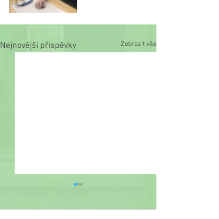
Zobrazit vše
Nejnovější příspěvky