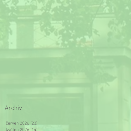
Archiv
červen 2026
(23)
23 příspěvků
květen 2026
(14)
14 příspěvků