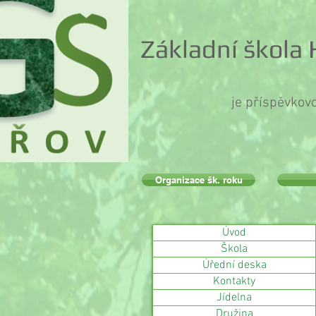
Základní škola
je příspěvkov
Organizace šk. roku
Úvod
Škola
Úřední deska
Kontakty
Jídelna
Družina