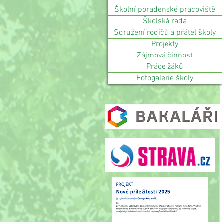
Školní poradenské pracoviště
Školská rada
Sdružení rodičů a přátel školy
Projekty
Zájmová činnost
Práce žáků
Fotogalerie školy