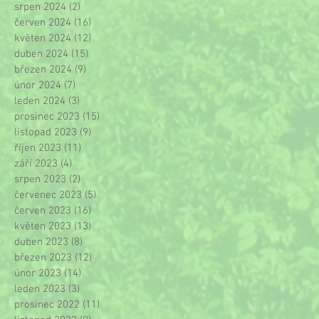
srpen 2024
(2)
2 příspěvky
červen 2024
(16)
16 příspěvků
květen 2024
(12)
12 příspěvků
duben 2024
(15)
15 příspěvků
březen 2024
(9)
9 příspěvků
únor 2024
(7)
7 příspěvků
leden 2024
(3)
3 příspěvky
prosinec 2023
(15)
15 příspěvků
listopad 2023
(9)
9 příspěvků
říjen 2023
(11)
11 příspěvků
září 2023
(4)
4 příspěvky
srpen 2023
(2)
2 příspěvky
červenec 2023
(5)
5 příspěvků
červen 2023
(16)
16 příspěvků
květen 2023
(13)
13 příspěvků
duben 2023
(8)
8 příspěvků
březen 2023
(12)
12 příspěvků
únor 2023
(14)
14 příspěvků
leden 2023
(3)
3 příspěvky
prosinec 2022
(11)
11 příspěvků