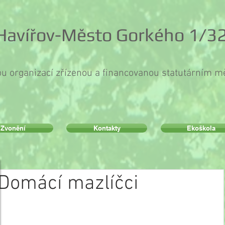
 Havířov-Město Gorkého 1/32
ou organizací zřízenou a financovanou statutárním 
Zvonění
Kontakty
Ekoškola
Domácí mazlíčci