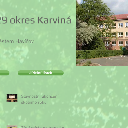
9 okres Karviná
městem Havířov
Jídelní lístek
Slavnostní ukončení
školního roku