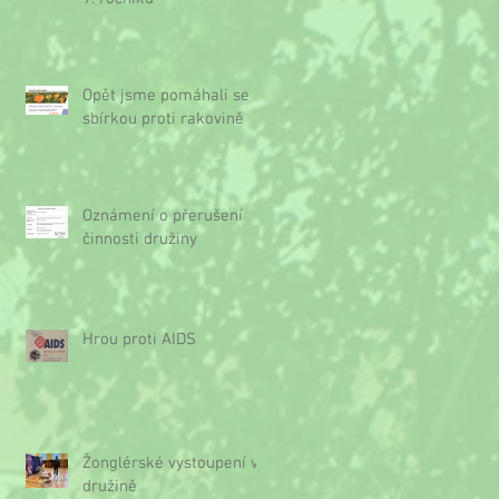
Opět jsme pomáhali se
sbírkou proti rakovině
Oznámení o přerušení
činnosti družiny
Hrou proti AIDS
Žonglérské vystoupení v
družině