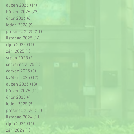
duben 2026
(14)
14 příspěvků
březen 2026
(22)
22 příspěvků
únor 2026
(6)
6 příspěvků
leden 2026
(9)
9 příspěvků
prosinec 2025
(11)
11 příspěvků
listopad 2025
(14)
14 příspěvků
říjen 2025
(11)
11 příspěvků
září 2025
(1)
1 příspěvek
srpen 2025
(2)
2 příspěvky
červenec 2025
(1)
1 příspěvek
červen 2025
(8)
8 příspěvků
květen 2025
(17)
17 příspěvků
duben 2025
(13)
13 příspěvků
březen 2025
(11)
11 příspěvků
únor 2025
(4)
4 příspěvky
leden 2025
(9)
9 příspěvků
prosinec 2024
(14)
14 příspěvků
listopad 2024
(11)
11 příspěvků
říjen 2024
(14)
14 příspěvků
září 2024
(1)
1 příspěvek