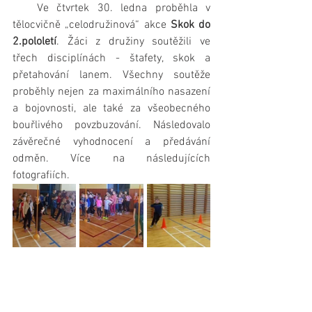
   Ve čtvrtek 30. ledna proběhla v 
tělocvičně „celodružinová“ akce 
Skok do 
2.pololetí
. Žáci z družiny soutěžili ve 
třech disciplínách - štafety, skok a 
přetahování lanem. Všechny soutěže 
proběhly nejen za maximálního nasazení 
a bojovnosti, ale také za všeobecného 
bouřlivého povzbuzování. Následovalo 
závěrečné vyhodnocení a předávání 
odměn. Více na následujících 
fotografiích.