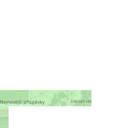
Zobrazit vše
Nejnovější příspěvky