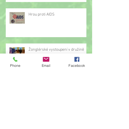
Hrou proti AIDS
Žonglérské vystoupení v družině
Phone
Email
Facebook
Archiv
červen 2026
(23)
23 příspěvků
květen 2026
(14)
14 příspěvků
duben 2026
(14)
14 příspěvků
březen 2026
(22)
22 příspěvků
únor 2026
(6)
6 příspěvků