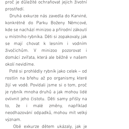
proč je důležité ochraňovat jejich životní 
prostředí.
   Druhá exkurze nás zavedla do Karviné, 
konkrétně do Parku Boženy Němcové, 
kde se nachází minizoo a přírodní zákoutí 
u místního rybníka. Děti si zopakovaly, jak 
se mají chovat k lesním i vodním 
živočichům. V minizoo pozorovat i 
domácí zvířata, která ale běžně v našem 
okolí nevidíme.
   Poté si prohlédly rybník jako celek – od 
rostlin na břehu až po organismy, které 
žijí ve vodě. Povídali jsme si o tom, proč 
je rybník mnoha druhů a jak mohou lidé 
ovlivnit jeho čistotu. Děti samy přišly na 
to, že i malé změny, například 
neodhazování odpadků, mohou mít velký 
význam.
   Obě exkurze dětem ukázaly, jak je 