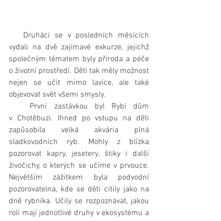
   Druháci se v posledních měsících 
vydali na dvě zajímavé exkurze, jejichž 
společným tématem byly příroda a péče 
o životní prostředí. Děti tak měly možnost 
nejen se učit mimo lavice, ale také 
objevovat svět všemi smysly.
   První zastávkou byl Rybí dům 
v Chotěbuzi. Ihned po vstupu na děti 
zapůsobila velká akvária plná 
sladkovodních ryb. Mohly z blízka 
pozorovat kapry, jesetery, štiky i další 
živočichy, o kterých se učíme v prvouce. 
Největším zážitkem byla podvodní 
pozorovatelna, kde se děti cítily jako na 
dně rybníka. Učily se rozpoznávat, jakou 
roli mají jednotlivé druhy v ekosystému a 