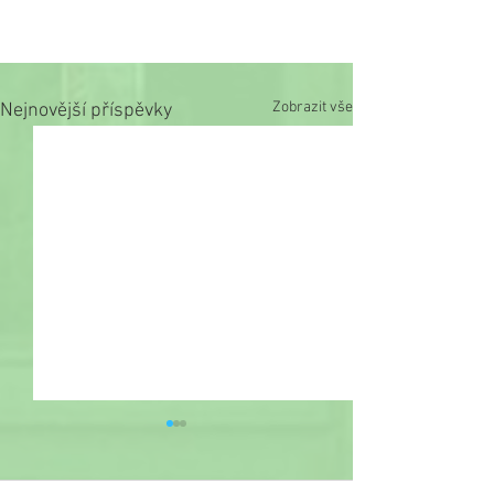
Zobrazit vše
Nejnovější příspěvky