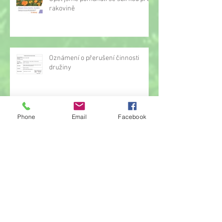
rakovině
Oznámení o přerušení činnosti
družiny
Phone
Email
Facebook
Hrou proti AIDS
Žonglérské vystoupení v družině