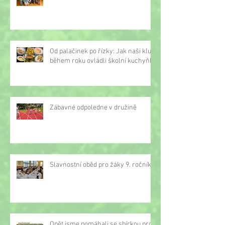
Od palačinek po řízky: Jak naši kluci
během roku ovládli školní kuchyňku
Zábavné odpoledne v družině
Slavnostní oběd pro žáky 9. ročníku
Opět jsme pomáhali se sbírkou proti