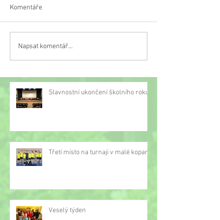
Komentáře
Veselý týden
Napsat komentář...
Třetí místo na turnaji v
malé kopané
Slavnostní ukončení školního roku
Třetí místo na turnaji v malé kopané
Veselý týden