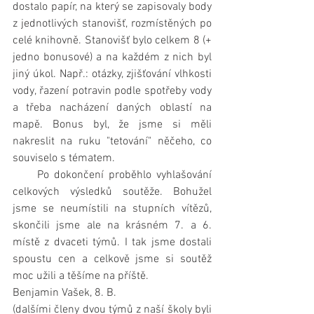
dostalo papír, na který se zapisovaly body 
z jednotlivých stanovišť, rozmístěných po 
celé knihovně. Stanovišť bylo celkem 8 (+ 
jedno bonusové) a na každém z nich byl 
jiný úkol. Např.: otázky, zjišťování vlhkosti 
vody, řazení potravin podle spotřeby vody 
a třeba nacházení daných oblastí na 
mapě. Bonus byl, že jsme si měli 
nakreslit na ruku "tetování" něčeho, co 
souviselo s tématem.
     Po dokončení proběhlo vyhlašování 
celkových výsledků soutěže. Bohužel 
jsme se neumístili na stupních vítězů, 
skončili jsme ale na krásném 7. a 6. 
místě z dvaceti týmů. I tak jsme dostali 
spoustu cen a celkově jsme si soutěž 
moc užili a těšíme na příště.
Benjamin Vašek, 8. B.
(dalšími členy dvou týmů z naší školy byli 