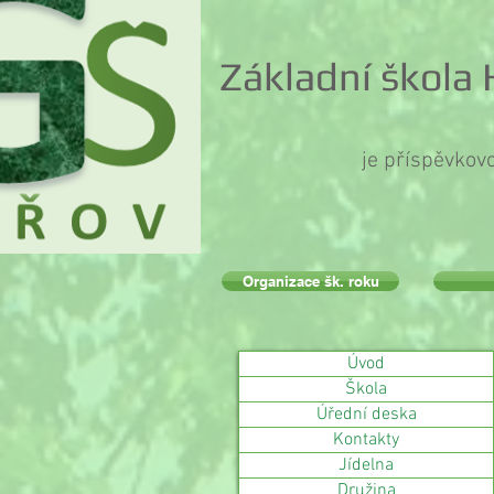
Základní škola
je příspěvkov
Organizace šk. roku
Úvod
Škola
Úřední deska
Kontakty
Jídelna
Družina