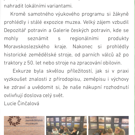
nahradit lokálními variantami.
   Kromě samotného výukového programu si žákyně 
prohlédly i stálé expozice muzea. Velký zájem vzbudil 
Depozitář potravin a Galerie českých potravin, kde se 
mohly seznámit s regionálními produkty 
Moravskoslezského kraje. Nakonec si prohlédly 
historické zemědělské stroje, od parních válců až po 
traktory z 50. let nebo stroje na zpracování obilovin.
   Exkurze byla skvělou příležitostí, jak si v praxi 
vyzkoušet znalosti z přírodopisu, zeměpisu i výchovy 
ke zdraví a uvědomit si, že naše nákupní rozhodnutí 
ovlivňují doslova celý svět.
Lucie Činčalová