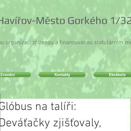
 Havířov-Město Gorkého 1/32
ou organizací zřízenou a financovanou statutárním 
Zvonění
Kontakty
Ekoškola
Glóbus na talíři:
Deváťačky zjišťovaly,