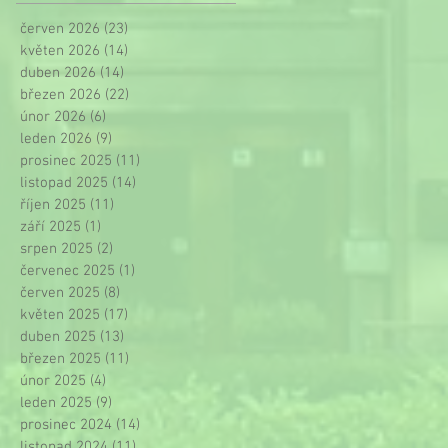
červen 2026
(23)
23 příspěvků
květen 2026
(14)
14 příspěvků
duben 2026
(14)
14 příspěvků
březen 2026
(22)
22 příspěvků
únor 2026
(6)
6 příspěvků
leden 2026
(9)
9 příspěvků
prosinec 2025
(11)
11 příspěvků
listopad 2025
(14)
14 příspěvků
říjen 2025
(11)
11 příspěvků
září 2025
(1)
1 příspěvek
srpen 2025
(2)
2 příspěvky
červenec 2025
(1)
1 příspěvek
červen 2025
(8)
8 příspěvků
květen 2025
(17)
17 příspěvků
duben 2025
(13)
13 příspěvků
březen 2025
(11)
11 příspěvků
únor 2025
(4)
4 příspěvky
leden 2025
(9)
9 příspěvků
prosinec 2024
(14)
14 příspěvků
listopad 2024
(11)
11 příspěvků