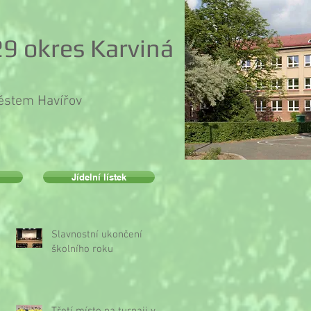
9 okres Karviná
městem Havířov
Jídelní lístek
Slavnostní ukončení
školního roku