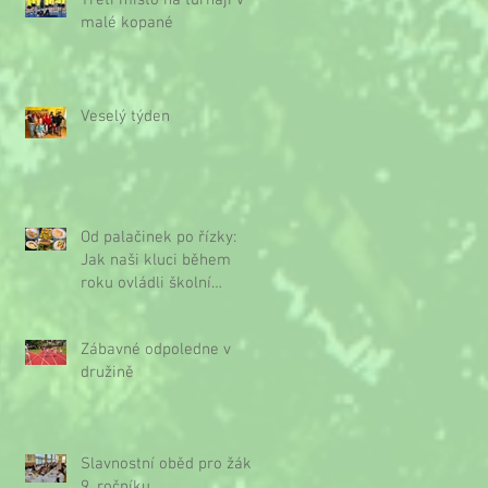
Třetí místo na turnaji v
malé kopané
Veselý týden
Od palačinek po řízky:
Jak naši kluci během
roku ovládli školní
kuchyňku
Zábavné odpoledne v
družině
Slavnostní oběd pro žáky
9. ročníku