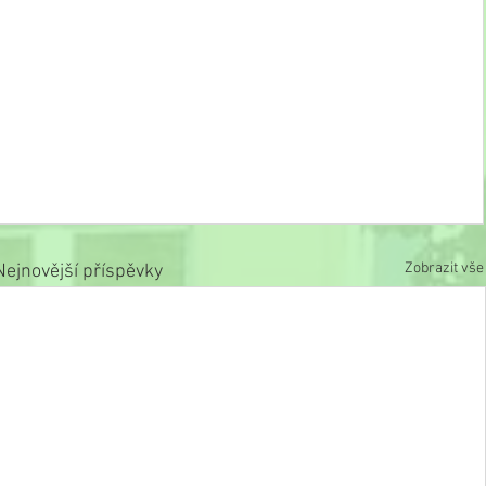
Zobrazit vše
Nejnovější příspěvky