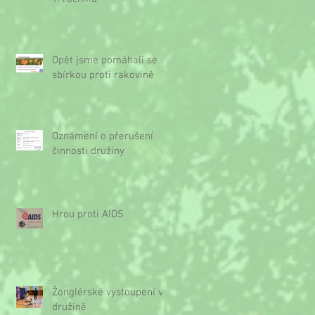
Opět jsme pomáhali se
sbírkou proti rakovině
Oznámení o přerušení
činnosti družiny
Hrou proti AIDS
Žonglérské vystoupení v
družině