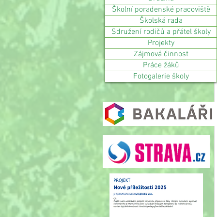
Školní poradenské pracoviště
Školská rada
Sdružení rodičů a přátel školy
Projekty
Zájmová činnost
Práce žáků
Fotogalerie školy