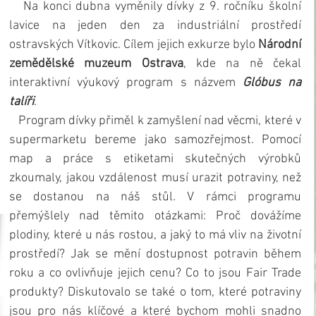
   Na konci dubna vyměnily dívky z 9. ročníku školní 
lavice na jeden den za industriální prostředí 
ostravských Vítkovic. Cílem jejich exkurze bylo
 Národní 
zemědělské muzeum Ostrava
, kde na ně čekal 
interaktivní výukový program s názvem 
Glóbus na 
talíři
.
   Program dívky přiměl k zamyšlení nad věcmi, které v 
supermarketu bereme jako samozřejmost. Pomocí 
map a práce s etiketami skutečných výrobků 
zkoumaly, jakou vzdálenost musí urazit potraviny, než 
se dostanou na náš stůl. V rámci programu 
přemýšlely nad těmito otázkami: Proč dovážíme 
plodiny, které u nás rostou, a jaký to má vliv na životní 
prostředí? Jak se mění dostupnost potravin během 
roku a co ovlivňuje jejich cenu? Co to jsou Fair Trade 
produkty? Diskutovalo se také o tom, které potraviny 
jsou pro nás klíčové a které bychom mohli snadno 