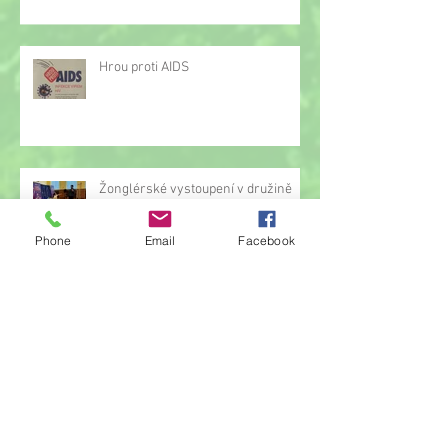
Hrou proti AIDS
Žonglérské vystoupení v družině
Phone
Email
Facebook
Archiv
červen 2026
(23)
23 příspěvků
květen 2026
(14)
14 příspěvků
duben 2026
(14)
14 příspěvků
březen 2026
(22)
22 příspěvků
únor 2026
(6)
6 příspěvků