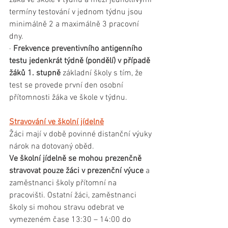
žáka ve škole v týdnu a mezi jednotlivými 
termíny testování v jednom týdnu jsou 
minimálně 2 a maximálně 3 pracovní 
dny. 
· 
Frekvence preventivního antigenního 
testu jedenkrát týdně (pondělí) v případě 
žáků 1. stupně 
základní školy s tím, že 
test se provede první den osobní 
přítomnosti žáka ve škole v týdnu.
Stravování ve školní jídelně
Žáci mají v době povinné distanční výuky 
nárok na dotovaný oběd.
Ve školní jídelně se mohou prezenčně 
stravovat pouze žáci v prezenční výuce
 a 
zaměstnanci školy přítomní na 
pracovišti. Ostatní žáci, zaměstnanci 
školy si mohou stravu odebrat ve 
vymezeném čase 13:30 – 14:00 do 