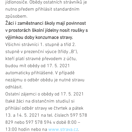
jídlonosiče. Obědy ostatních strávníků je 
nutno předem přihlásit standardním 
způsobem.
Žáci i zaměstnanci školy mají povinnost 
v prostorách školní jídelny nosit roušky s 
výjimkou doby konzumace stravy.
Všichni strávníci 1. stupně a tříd 2. 
stupně v prezenční výuce (třídy „B“), 
kteří platí stravné převodem z účtu, 
budou mít obědy od 17. 5. 2021 
automaticky přihlášené. V případě 
nezájmu o odběr obědu je nutné stravu 
odhlásit.
Ostatní zájemci o obědy od 17. 5. 2021 
(také žáci na distančním studiu) si 
přihlásí odběr stravy ve čtvrtek a pátek 
13. a 14. 5. 2021 na tel. číslech 597 578 
829 nebo 597 578 594 v době 8:00 – 
13:00 hodin nebo na 
www.strava.cz
.