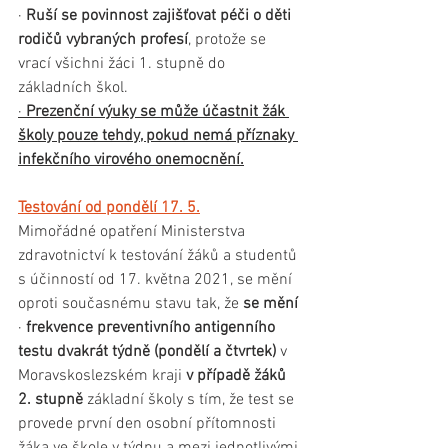
· 
Ruší se povinnost zajišťovat péči o děti 
rodičů vybraných profesí
, protože se 
vrací všichni žáci 1. stupně do 
základních škol.
· 
Prezenční výuky se může účastnit žák 
školy pouze tehdy, pokud nemá příznaky 
infekčního virového onemocnění.
Testování od pondělí 17. 5.
Mimořádné opatření Ministerstva 
zdravotnictví k testování žáků a studentů 
s účinností od 17. května 2021, se mění 
oproti současnému stavu tak, že 
se mění
· 
frekvence preventivního antigenního 
testu dvakrát týdně (pondělí a čtvrtek) 
v 
Moravskoslezském kraji 
v případě žáků 
2. stupně
 základní školy s tím, že test se 
provede první den osobní přítomnosti 