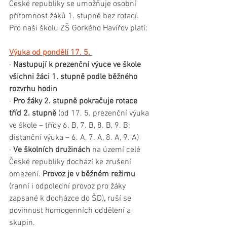
České republiky se umožňuje osobní 
přítomnost žáků 1. stupně bez rotací. 
Pro naši školu ZŠ Gorkého Havířov platí:
Výuka od pondělí 17. 5. 
· 
Nastupují k prezenční výuce ve škole 
všichni žáci 1. stupně podle běžného 
rozvrhu hodin
· 
Pro žáky 2. stupně pokračuje rotace 
tříd 2. stupně
 (od 17. 5. prezenční výuka 
ve škole – třídy 6. B, 7. B, 8. B, 9. B; 
distanční výuka – 6. A, 7. A, 8. A, 9. A)
· 
Ve školních družinách
 na území celé 
České republiky dochází ke zrušení 
omezení. 
Provoz je v běžném režimu
(ranní i odpolední provoz pro žáky 
zapsané k docházce do ŠD)
,
 ruší se 
povinnost homogenních oddělení a 
skupin. 