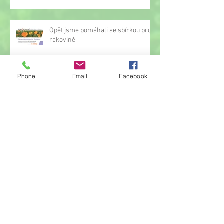
Opět jsme pomáhali se sbírkou proti
rakovině
Phone
Email
Facebook
Oznámení o přerušení činnosti
družiny
Hrou proti AIDS
Žonglérské vystoupení v družině