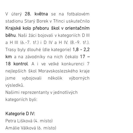
V úterý 
28. května
 se na fotbalovém 
stadionu Starý Borek v Třinci uskutečnilo 
Krajské kolo přeboru škol v orientačním 
běhu
. Naši žáci bojovali v kategoriích D III 
a H III (6.-7. tř.) i D IV a H IV. (8.-9. tř.). 
Trasy byly dlouhé (dle kategorie) 
1,8 - 2,2 
km
 a na závodníky na nich čekalo 
17 – 
18 kontrol
. A i ve velké konkurenci 7 
nejlepších škol Moravskoslezského kraje 
jsme vybojovali několik výborných 
výsledků.
Našimi reprezentanty v jednotlivých 
kategoriích byli:
Kategorie D IV:
Petra Lišková (4. místo)
Amálie Válková (6. místo)