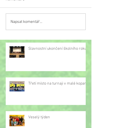
Veselý týden
Napsat komentář...
Třetí místo na turnaji v
malé kopané
Slavnostní ukončení školního roku
Třetí místo na turnaji v malé kopané
Veselý týden