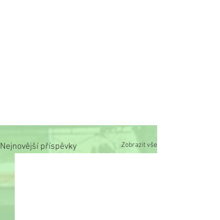
Zobrazit vše
Nejnovější příspěvky