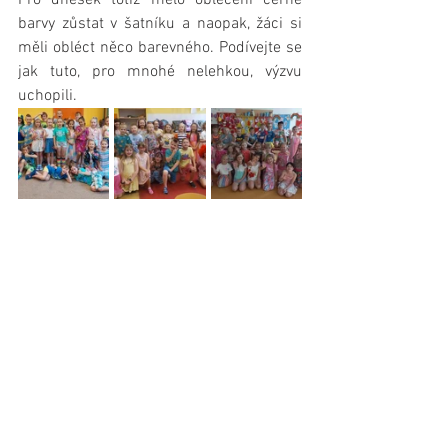
Pro dnešek totiž mělo oblečení černé 
barvy zůstat v šatníku a naopak, žáci si 
měli obléct něco barevného. Podívejte se 
jak tuto, pro mnohé nelehkou, výzvu 
uchopili.