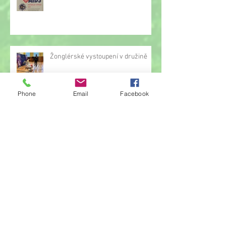
Žonglérské vystoupení v družině
Phone
Email
Facebook
Archiv
červen 2026
(23)
23 příspěvků
květen 2026
(14)
14 příspěvků
duben 2026
(14)
14 příspěvků
březen 2026
(22)
22 příspěvků
únor 2026
(6)
6 příspěvků
leden 2026
(9)
9 příspěvků
prosinec 2025
(11)
11 příspěvků
listopad 2025
(14)
14 příspěvků